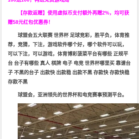
【存款返赠】使用虚拟币支付额外再赠2%，均可获
赠58元红包优惠券！
球盟会五大联赛 世界杯 足球竞彩，胜平负，体育推
荐，竞猜，下注，游戏软件哪个好，哪个软件可以玩，
可以下注，可以游戏，体育博彩菠菜平台有哪些 正规平
台 台子有哪些 真人 棋牌 电子 电竞 世界杯哪里买 靠谱台
子 不黑的台子 出款快 出款稳 出款不黑 存款快 存款快稳
存款不黑
球盟会，亚洲领先的世界杯和电竞赛事预测平台。