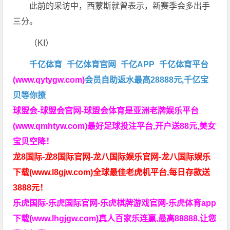
此前的采访中，西蒙斯就曾表示，新赛季会多出手
三分。
（KI）
千亿体育_千亿体育官网_千亿APP_千亿体育平台
(www.qytygw.com)
会员自助返水最高28888元,千亿宝
贝等你撩
球盟会-球盟会官网-球盟会体育是亚洲老牌娱乐平台
(www.qmhtyw.com)最好足球投注平台,开户送88元,美女
宝贝空降！
龙8国际-龙8国际官网-龙八国际娱乐官网-龙八国际娱乐
下载(www.l8gjw.com)全球最佳老虎机平台,每日存款送
3888元！
乐虎国际-乐虎国际官网-乐虎棋牌游戏官网-乐虎体育app
下载(www.lhgjgw.com)真人百家乐连赢,最高88888,让您