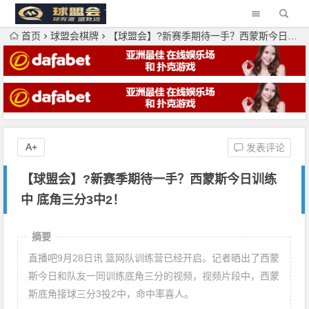
首页
球盟会棋牌
【球盟会】?新赛季期待一手？西蒙斯今日训练中 底角三分3中2！
A+
发表评论
【球盟会】?新赛季期待一手？西蒙斯今日训练
中 底角三分3中2！
摘要
直播吧9月28日讯 篮网队训练营已经开启。记者晒出了西蒙
斯今日和队友一同训练底角三分的视频，视频片段中，西蒙
斯底角接球三分3投2中，命中率喜人。