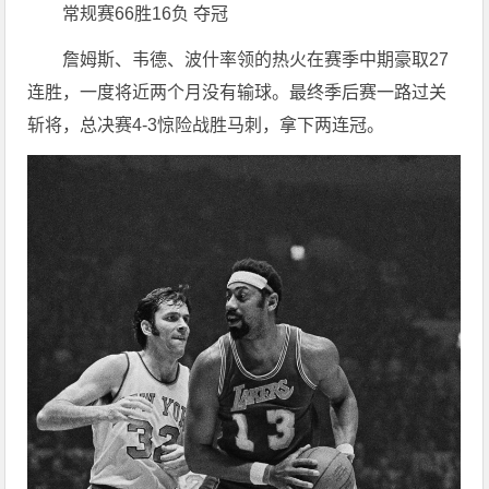
常规赛66胜16负 夺冠
詹姆斯、韦德、波什率领的热火在赛季中期豪取27
连胜，一度将近两个月没有输球。最终季后赛一路过关
斩将，总决赛4-3惊险战胜马刺，拿下两连冠。