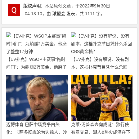
版权声明：
本站原创文章，于2022年9月30日
04:13:10
，由
球盟会
发表，共 1111 字。
【EV扑克】WSOP主赛事“拖时
【EV扑克】没有解说、没有剧
间门”：为躺赚2万美金，他磨了
本，这档扑克节目凭什么杀回
整整17分钟
CBS黄金档？
迈博体育 巴萨中场竞争白热
克莱·汤普森去向成谜：独行侠
化：卡萨多彻底沦为边缘人，沙
有意交易，湖人&热火成潜在下