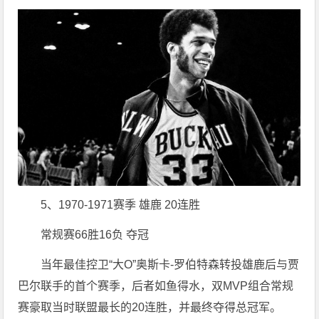
5、1970-1971赛季 雄鹿 20连胜
常规赛66胜16负 夺冠
当年最佳控卫“大O”奥斯卡-罗伯特森转投雄鹿后与贾
巴尔联手的首个赛季，后者如鱼得水，双MVP组合常规
赛豪取当时联盟最长的20连胜，并最终夺得总冠军。