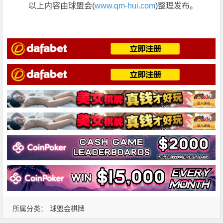
以上内容由球盟会(
www.qm-hui.com
)整理发布。
所属分类：
球盟会棋牌