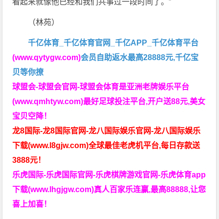
看起来就像他已经和我们共事过一段时间了。”
（林苑）
千亿体育_千亿体育官网_千亿APP_千亿体育平台
(www.qytygw.com)
会员自助返水最高28888元,千亿宝
贝等你撩
球盟会-球盟会官网-球盟会体育是亚洲老牌娱乐平台
(www.qmhtyw.com)最好足球投注平台,开户送88元,美女
宝贝空降！
龙8国际-龙8国际官网-龙八国际娱乐官网-龙八国际娱乐
下载(www.l8gjw.com)全球最佳老虎机平台,每日存款送
3888元！
乐虎国际-乐虎国际官网-乐虎棋牌游戏官网-乐虎体育app
下载(www.lhgjgw.com)真人百家乐连赢,最高88888,让您
喜上加喜！