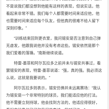
不是说我们都没想到他能有这样的表现，但说实话，他
看起来非常不错。我们每个人都需要时间来适应他，他
也需要时间来适应每个队友，但他真的很难不给人留下
深刻印象。”
“训练结束回到更衣室，我问锡安是否注意到自己弹
无虚发，他跟我说他并没有考虑这些。锡安依然是那个
我们爱着的落锤。”南斯继续说道。
特雷-墨菲和阿尔瓦拉多之前并未与锡安共事过，看
罢锡安的表现，特雷-墨菲说道：“强，真的强。我必须这
么说，这就是我要说的。”
阿尔瓦拉多则表示，锡安仿佛并未远离赛场：“我认
为锡安是一个非常特别的球员，我们能适应他的打法。
他不需要立刻持球，他会找到方法的，他适应得很好，