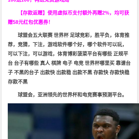
【存款返赠】使用虚拟币支付额外再赠2%，均可获
赠58元红包优惠券！
球盟会五大联赛 世界杯 足球竞彩，胜平负，体育推
荐，竞猜，下注，游戏软件哪个好，哪个软件可以玩，
可以下注，可以游戏，体育博彩菠菜平台有哪些 正规平
台 台子有哪些 真人 棋牌 电子 电竞 世界杯哪里买 靠谱台
子 不黑的台子 出款快 出款稳 出款不黑 存款快 存款快稳
存款不黑
球盟会，亚洲领先的世界杯和电竞赛事预测平台。