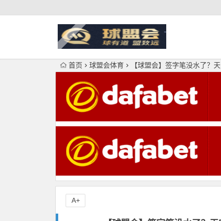
首页
球盟会体育
【球盟会】签字笔没水了？天
A+