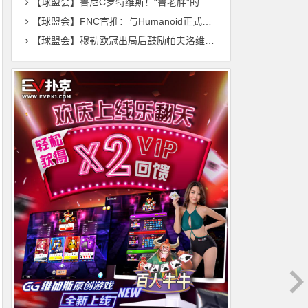
【球盟会】鲁尼C罗特维斯！“鲁老胖”的任意球，有没有让你想起这支三叉戟
【球盟会】FNC官推：与Humanoid正式达成续约
【球盟会】穆勒欧冠出局后鼓励帕夫洛维奇、斯坦尼西奇：现在是你们的时代