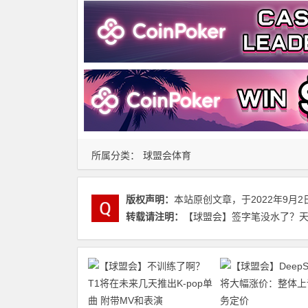
所属分类：
球盟会体育
版权声明：
本站原创文章，于2022年9月2
转载请注明：
【球盟会】签字笔没水了？天