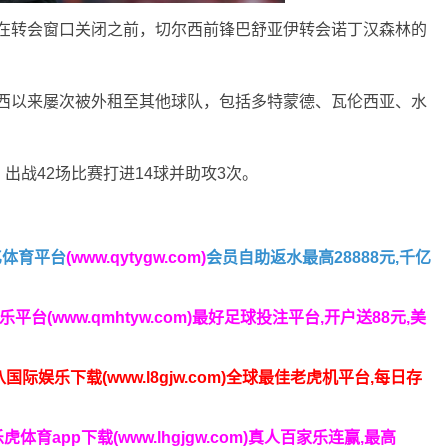
，在转会窗口关闭之前，切尔西前锋巴舒亚伊转会诺丁汉森林的
切尔西以来屡次被外租至其他球队，包括多特蒙德、瓦伦西亚、水
出战42场比赛打进14球并助攻3次。
亿体育平台
(www.qytygw.com)
会员自助返水最高28888元,千亿
(www.qmhtyw.com)最好足球投注平台,开户送88元,美
际娱乐下载(www.l8gjw.com)全球最佳老虎机平台,每日存
育app下载(www.lhgjgw.com)真人百家乐连赢,最高