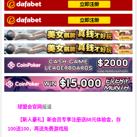
球盟会官网
报道
【新人豪礼】新会员专享注册送88元体验金，存
100送100，再送免费游戏局