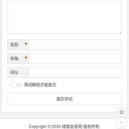
导
航
*
昵称
*
邮箱
网址
滑动解锁才能提交
Copyright © 2026 球盟会官网 版权所有.