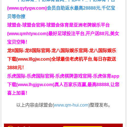
(www.qytygw.com)
会员自助返水最高28888元,千亿宝
贝等你撩
球盟会-球盟会官网-球盟会体育是亚洲老牌娱乐平台
(www.qmhtyw.com)最好足球投注平台,开户送88元,美女
宝贝空降！
龙8国际-龙8国际官网-龙八国际娱乐官网-龙八国际娱乐
下载(www.l8gjw.com)全球最佳老虎机平台,每日存款送
3888元！
乐虎国际-乐虎国际官网-乐虎棋牌游戏官网-乐虎体育app
下载(www.lhgjgw.com)真人百家乐连赢,最高88888,让您
喜上加喜！
以上内容由球盟会(
www.qm-hui.com
)整理发布。