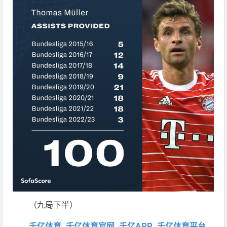
（九局下半）
千亿体育_千亿体育官网_千亿APP_千亿体育平台