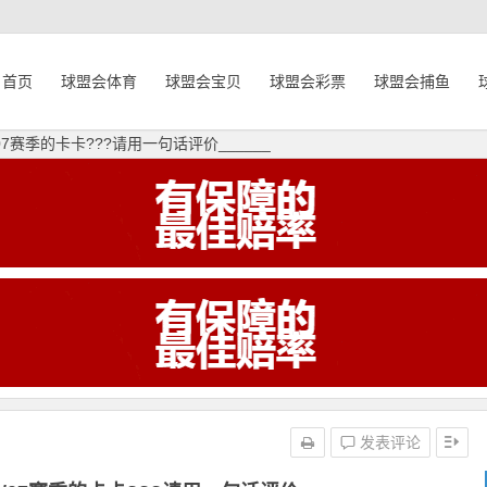
首页
球盟会体育
球盟会宝贝
球盟会彩票
球盟会捕鱼
7赛季的卡卡???请用一句话评价______
发表评论