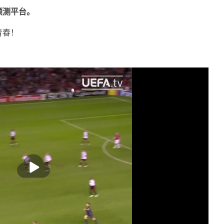
预测平台。
青春！