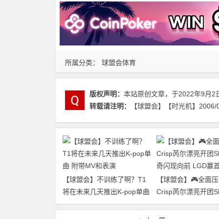
所属分类：
球盟会体育
版权声明：
本站原创文章，于2022年9月2
转载请注明：
【球盟会】【时光机】2006/0
【球盟会】不训练了啊？T1
【球盟会】🎮全面
将在未来几天推出K-pop单曲
Crisp芮尔漂亮开团S
附带MV和表演
奇闪现向前 LGD赢