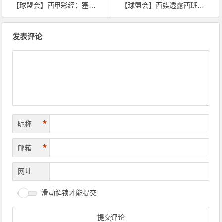
【球盟会】西甲彩经：塞维利亚不败，巴萨客战告捷
【球盟会】西媒透露西班牙世界杯初选名单：德赫亚、纳乔落选，拉莫斯在列
文
发表评论
章
导
航
*
昵称
*
邮箱
网址
滑动解锁才能提交