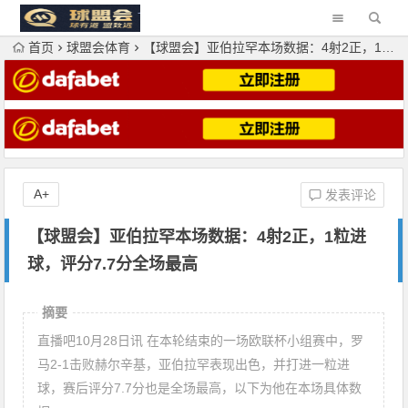
首页
球盟会体育
【球盟会】亚伯拉罕本场数据：4射2正，1粒进球，评分7.7分全场最高
A+
发表评论
【球盟会】亚伯拉罕本场数据：4射2正，1粒进
球，评分7.7分全场最高
摘要
直播吧10月28日讯 在本轮结束的一场欧联杯小组赛中，罗
马2-1击败赫尔辛基，亚伯拉罕表现出色，并打进一粒进
球，赛后评分7.7分也是全场最高，以下为他在本场具体数