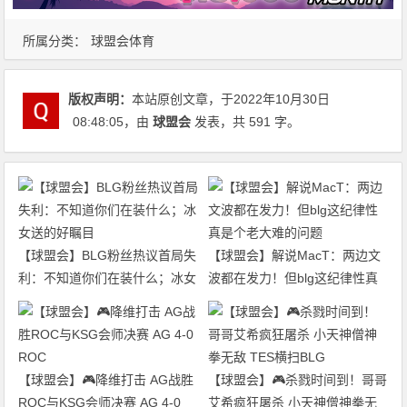
所属分类：
球盟会体育
版权声明：
本站原创文章，于2022年10月30日
08:48:05
，由
球盟会
发表，共 591 字。
【球盟会】BLG粉丝热议首局失
【球盟会】解说MacT：两边文
利：不知道你们在装什么；冰女
波都在发力！但blg这纪律性真
送的好瞩目
是个老大难的问题
【球盟会】🎮降维打击 AG战胜
【球盟会】🎮杀戮时间到！哥哥
ROC与KSG会师决赛 AG 4-0
艾希疯狂屠杀 小天神僧神拳无