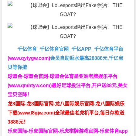
千亿体育_千亿体育官网_千亿APP_千亿体育平台
(www.qytygw.com)
会员自助返水最高28888元,千亿宝
贝等你撩
球盟会-球盟会官网-球盟会体育是亚洲老牌娱乐平台
(www.qmhtyw.com)最好足球投注平台,开户送88元,美女
宝贝空降！
龙8国际-龙8国际官网-龙八国际娱乐官网-龙八国际娱乐
下载(www.l8gjw.com)全球最佳老虎机平台,每日存款送
3888元！
乐虎国际-乐虎国际官网-乐虎棋牌游戏官网-乐虎体育app