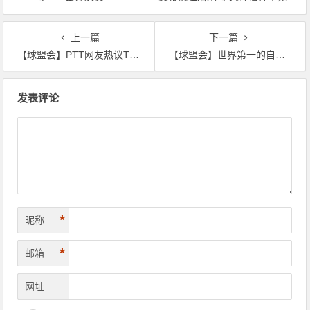
ROC
敌 TES横扫BLG
上一篇
下一篇
【球盟会】PTT网友热议T1击败JDG：最痛苦的一定是JDG下路组 就是打不过QQ
【球盟会】世界第一的自信回来了？如何评价本场比赛Gumayusi的表现
文
发表评论
章
导
航
*
昵称
*
邮箱
网址