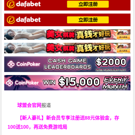
球盟会官网
报道
【新人豪礼】新会员专享注册送88元体验金，存
100送100，再送免费游戏局