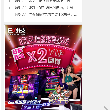
【球盟会】尤文官推祝博努奇38岁生日，曾随球队夺得8次意甲冠军
【球盟会】能赶上吗？姆巴佩伤退，距离国王杯决赛的国家德比还剩10天
【球盟会】渣叔躺枪?克洛普登上X热榜，球迷：解雇南门，克洛普救火！