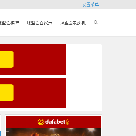
设置菜单
球盟会棋牌
球盟会百家乐
球盟会老虎机