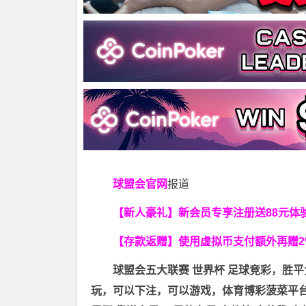
球盟会官网
报道
【新人豪礼】新会员专享注册送88元体验
【存款返赠】使用虚拟币支付额外再赠2
球盟会五大联赛 世界杯 足球竞彩，胜
玩，可以下注，可以游戏，体育博彩菠菜平台有