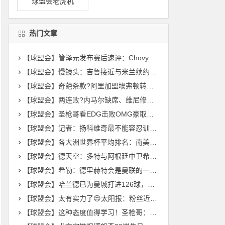
球盟会老虎机
热门文章
【球盟会】管泽元发布赛后速评：Chovy你要毁了LPL吗？先相信BLG
【球盟会】慢镜头：吉鲁接近与米兰续约至2024年，年薪仍是300万欧+奖金
【球盟会】奇葩条款?阿里加盟埃弗顿转会费为0，4000万欧奖金按场次算
【球盟会】两连败?内马尔缺席、维尼修斯伤退，缺少核心的巴西如何调整？
【球盟会】圣枪哥看EDG击败OMG豪取七连胜：OMG阵容强势期自己没把握住！
【球盟会】记者：扬科维奇最不能容忍训练迟到 迟到便离队在世界足坛也常见
【球盟会】各大洲世界杯平均排名：南美居首，欧洲第二，非洲第三，亚洲第四
【球盟会】德天空：多特与阿根廷中卫希门尼斯深入谈判，阿森纳也关注球员
【球盟会】希勒：德里赫特会是曼联的一笔不错签约，他的风格很适合英超
【球盟会】哈兰德已为曼城打进126球，升至俱乐部历史射手榜第12位
【球盟会】太有实力了😍太阳报：粉丝近70万的意大利女主持官宣加盟皇马TV
【球盟会】这种态度值得学习！圣枪哥：人在领奖 但在思考如果做好就能3-0了