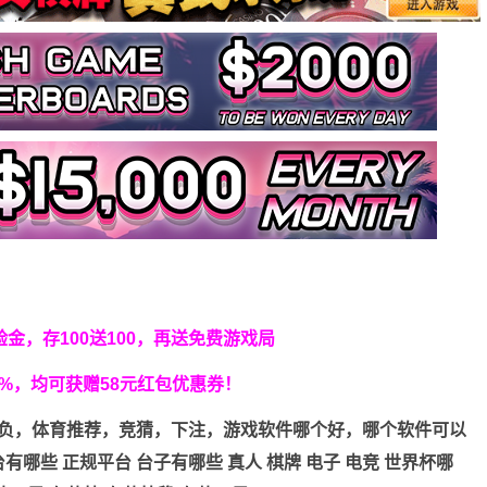
金，存100送100，再送免费游戏局
%，均可获赠58元红包优惠券！
平负，体育推荐，竞猜，下注，游戏软件哪个好，哪个软件可以
哪些 正规平台 台子有哪些 真人 棋牌 电子 电竞 世界杯哪