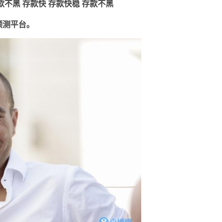
款不黑 存款快 存款快稳 存款不黑
预测平台。