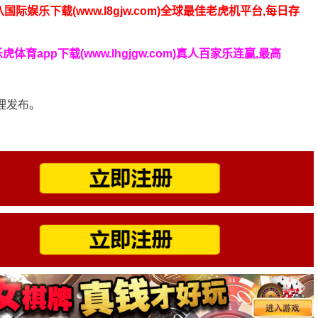
际娱乐下载(www.l8gjw.com)全球最佳老虎机平台,每日存
育app下载(www.lhgjgw.com)真人百家乐连赢,最高
整理发布。