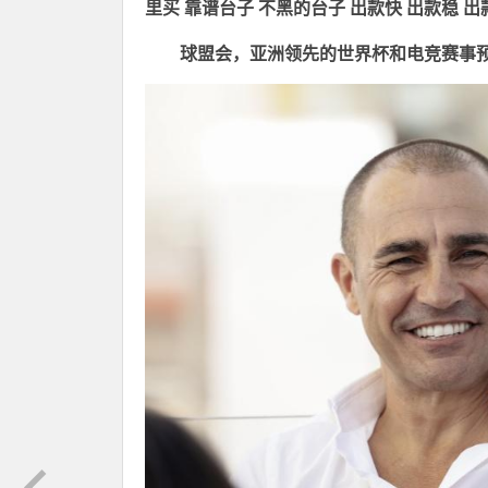
里买 靠谱台子 不黑的台子 出款快 出款稳 出
球盟会，亚洲领先的世界杯和电竞赛事