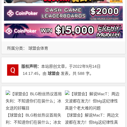
所属分类：
球盟会体育
版权声明：
本站原创文章，于2022年9月14日
14:17:45
，由
球盟会
发表，共 588 字。
【球盟会】BLG粉丝热议首局失
【球盟会】解说MacT：两边文
利：不知道你们在装什么；冰女
波都在发力！但blg这纪律性真