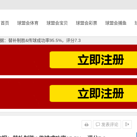
首页
球盟会体育
球盟会宝贝
球盟会彩票
球盟会捕鱼
：替补制胜&传球成功率95.5%，评分7.3
发表评论