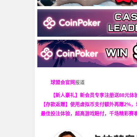
球盟会官网
报道
【新人豪礼】新会员专享注册送88元体验
【存款返赠】使用虚拟币支付额外再赠2%，
最佳投注体验，超高游戏赔付，千场精彩赛事