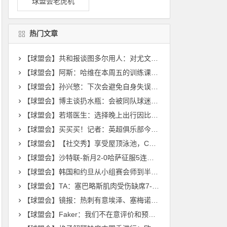
球盟会老虎机
热门文章
【球盟会】共和报谈图多尔用人：对尤文替补穆阿尼等三人表现感到不满
【球盟会】阿斯：哈维在本周五的训练课上只有14名一线队球员可用
【球盟会】孙兴慜：下次会避免自身失误造成丢球，任意球破门是加练的成果
【球盟会】博主谈扔水瓶：会被同队球迷唾弃，大部分正常球迷不会因此地域黑
【球盟会】若塔医生：选择晚上出行因比较凉爽，他是非常有职业精神的球员
【球盟会】买买买！记者：英超俱乐部今夏的转会支出已超过10亿英镑
【球盟会】【社交秀】享受屋顶泳池，C罗与乔治娜甜蜜度假
【球盟会】沙特联-新月2-0哈萨征服5连胜领跑 米神点射多萨里破门+造点
【球盟会】韩国和约旦从小组赛会师到半决赛是大智慧的胜利，踢得差怕啥
【球盟会】TA：塞巴略斯肌肉受伤缺席7-10天，将错过国家德比
【球盟会】镜报：热刺有意埃泽、塞梅诺，埃泽解约金6800万塞梅诺标价7000万
【球盟会】Faker：我们不在意评价和预测 目标一直都是夺冠拿下这座冠军奖杯