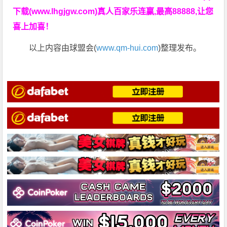
下载(www.lhgjgw.com)真人百家乐连赢,最高88888,让您
喜上加喜！
以上内容由球盟会(
www.qm-hui.com
)整理发布。