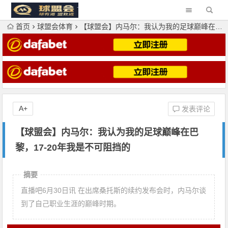
首页
球盟会体育
【球盟会】内马尔：我认为我的足球巅峰在巴黎，17-20年我是不可阻挡的
A+
发表评论
【球盟会】内马尔：我认为我的足球巅峰在巴
黎，17-20年我是不可阻挡的
摘要
直播吧6月30日讯 在出席桑托斯的续约发布会时，内马尔谈
到了自己职业生涯的巅峰时期。