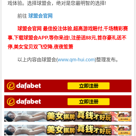
戏体验。选择球盟会，绝对是您最明智的选择!
前往
球盟会官网
球盟会官网 最佳投注体验,超高游戏赔付,千场精彩赛
事,下载球盟会APP,等你来战!,注册送88元,首存豪礼送不
停,美女宝贝双飞空降,夜夜笙箫
以上内容由球盟会(
www.qm-hui.com
)整理发布。