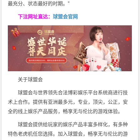
最充分、状态最好的时期。”
下注网址直达：
球盟会官网
关于球盟会
球盟会与世界领先合法博彩娱乐平台系统商进行技
术上合作。提供有亚洲最多元，专业，顶尖，公正，安
全的线上娱乐产品服务，畅享无与伦比的游戏体验。
球盟会提供给玩家的娱乐产品丰富多样化，有多种
特色老虎机任您选择。加入球盟会，畅享无与伦比的游