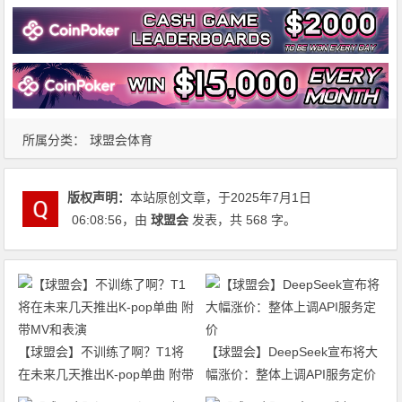
所属分类：
球盟会体育
版权声明：
本站原创文章，于2025年7月1日
06:08:56
，由
球盟会
发表，共 568 字。
【球盟会】不训练了啊？T1将
【球盟会】DeepSeek宣布将大
在未来几天推出K-pop单曲 附带
幅涨价：整体上调API服务定价
MV和表演