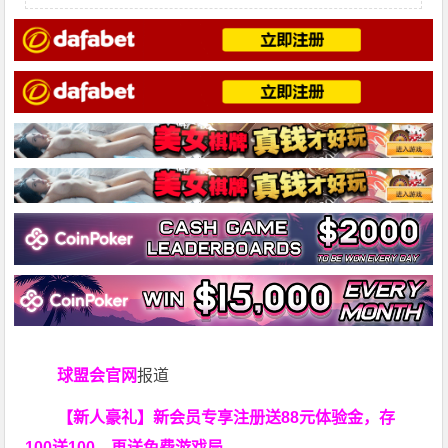
球盟会官网
报道
【新人豪礼】新会员专享注册送88元体验金，存
100送100，再送免费游戏局