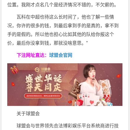
位置。我刚才点名几个是经济情况不错的，不欠薪的。
瓦科在中超也待这么长时间了，他也了解一些情
况，你许的很多的钱，到最后拿到手的是真的，拿不到
手的是假的。所以他也担心比如其他的队给你报这个
价，最后你没拿到钱，那就没啥意思。”
下注网址直达：
球盟会官网
关于球盟会
球盟会与世界领先合法博彩娱乐平台系统商进行技