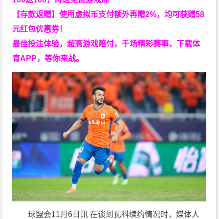
【存款返赠】使用虚拟币支付额外再赠2%，均可获赠58
元红包优惠券！
最佳投注体验，超高游戏赔付，千场精彩赛事，下载体
育APP，等你来战。
球盟会11月6日讯
在谈到瓦科续约情况时，媒体人