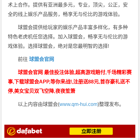
术上合作。提供有亚洲最多元，专业，顶尖，公正，安
全的线上娱乐产品服务，畅享无与伦比的游戏体验。
球盟会提供给玩家的娱乐产品丰富多样化，有多种
特色老虎机任您选择。加入球盟会，畅享无与伦比的游
戏体验。选择球盟会，绝对是您最明智的选择!
前往
球盟会官网
球盟会官网 最佳投注体验,超高游戏赔付,千场精彩赛
事,下载球盟会APP,等你来战!,注册送88元,首存豪礼送不
停,美女宝贝双飞空降,夜夜笙箫
以上内容由球盟会(
www.qm-hui.com
)整理发布。