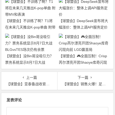
【球盟会】不训练了啊？T1将
【球盟会】DeepSeek宣布将大
在未来几天推出K-pop单曲 附带
幅涨价：整体上调API服务定价
MV和表演
【球盟会】没Bin哥没吸引力？
【球盟会】🎮全面压制！Crisp
票务系统显示8月7日大战
芮尔漂亮开团Shaoye库奇闪现
BLGvsTES场次仍有余票
向前 LGD赢首局
上一篇
下一篇
【球盟会】亚泰备战收官战 苏亚雷斯：要尽快调整心态打好最后一轮比赛
【球盟会】销售火爆！足协杯决赛北京国安vs河南的门票今日开售即售罄
文
发表评论
章
导
航