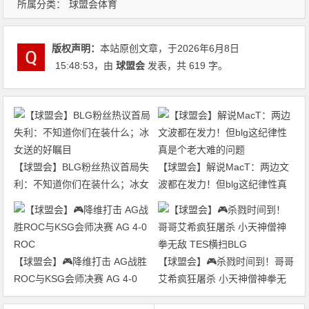
所属分类：
球盟会体育
版权声明：
本站原创文章，于2026年6月8日
15:48:53
，由
球盟会
发表，共 619 字。
【球盟会】BLG粉丝热议首局失
【球盟会】解说MacT：两边文
利：不知道你们在装什么；冰女
波都在发力！但blg这纪律性真
送的好瞩目
是个老大难的问题
【球盟会】🎮降维打击 AG战胜
【球盟会】🎮杀戮时间到！哥哥
ROC与KSG会师决赛 AG 4-0
艾希疯狂屠杀 小天神僧神拳无
ROC
敌 TES横扫BLG