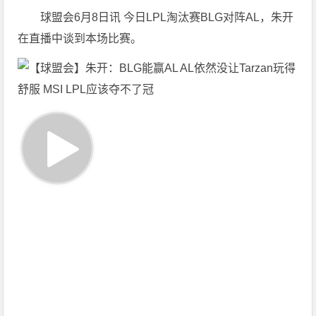
球盟会6月8日讯 今日LPL淘汰赛BLG对阵AL，朱开
在直播中谈到本场比赛。