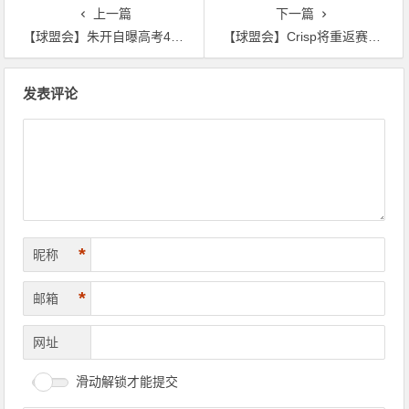
上一篇
下一篇
【球盟会】朱开自曝高考438分 做高考数学爆笑：离心率不是物理吗，是数学？
【球盟会】Crisp将重返赛场？Doinb爆料：松松马上要去打职业了 其他的我不说！
文
发表评论
章
导
航
*
昵称
*
邮箱
网址
滑动解锁才能提交