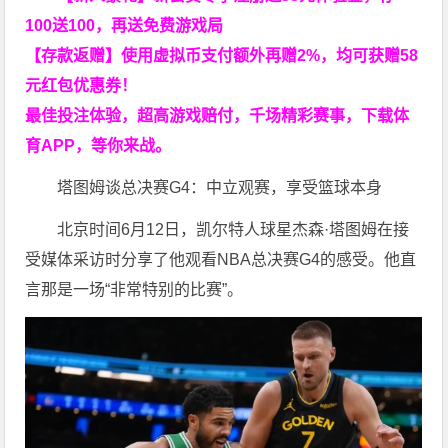
100送100，再送免费游戏局
【存款返赠】使用虚拟币支付额外再赠2%，均可获赠58
元红包优惠券！
最佳投注体验，超高游戏赔付，千场精彩赛事，下载体
育APP，等你来战。
塔图姆谈总决赛G4：中立观赛，享受篮球本身
北京时间6月12日，凯尔特人球星杰森·塔图姆在接
受媒体采访时分享了他观看NBA总决赛G4的感受。他直
言那是一场“非常特别的比赛”。