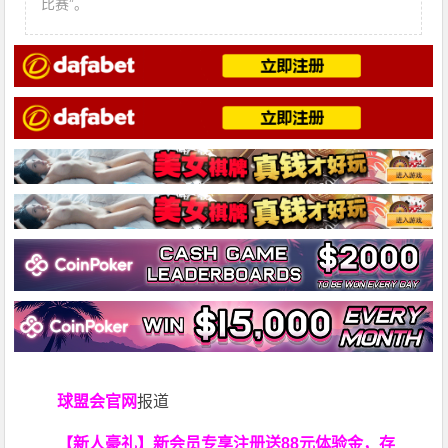
比赛”。
球盟会官网
报道
【新人豪礼】新会员专享注册送88元体验金，存