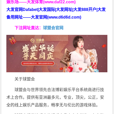
娱乐场——大发体育(www.daf22.com)
大发官网Dafabet|大发国际|大发网址|大发888开户|大发
备用网址——大发官网(www.d6d6d.com)
下注网址直达：
球盟会官网
关于球盟会
球盟会与世界领先合法博彩娱乐平台系统商进行技
术上合作。提供有亚洲最多元，专业，顶尖，公正，安
全的线上娱乐产品服务，畅享无与伦比的游戏体验。