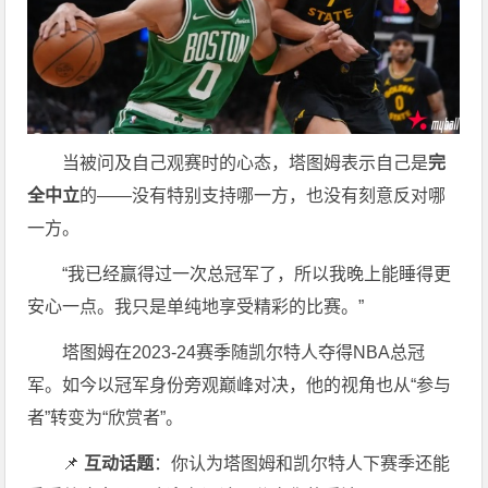
当被问及自己观赛时的心态，塔图姆表示自己是
完
全中立
的——没有特别支持哪一方，也没有刻意反对哪
一方。
“我已经赢得过一次总冠军了，所以我晚上能睡得更
安心一点。我只是单纯地享受精彩的比赛。”
塔图姆在2023-24赛季随凯尔特人夺得NBA总冠
军。如今以冠军身份旁观巅峰对决，他的视角也从“参与
者”转变为“欣赏者”。
📌
互动话题
：你认为塔图姆和凯尔特人下赛季还能