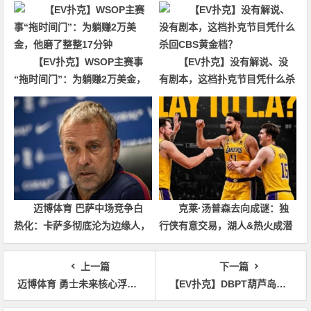
【EV扑克】WSOP主赛事
【EV扑克】没有解说、没
“拖时间门”：为躺赚2万美金，
有剧本，这档扑克节目凭什么杀
他磨了整整17分钟
回CBS黄金档？
迈博体育 巴萨中场竞争白
克莱·汤普森去向成谜：独
热化：卡萨多彻底沦为边缘人，
行侠有意交易，湖人&热火成潜
沙特高薪邀约引发去留两难
在下家，大发体育助力你的致富
之路！
上一篇
下一篇
迈博体育 勇士未来核心浮现：穆迪成库里接班人最佳人选
【EV扑克】DBPT葫芦岛站C组战报：270人次创单日新高，何先生118万记分牌登顶“东北王”