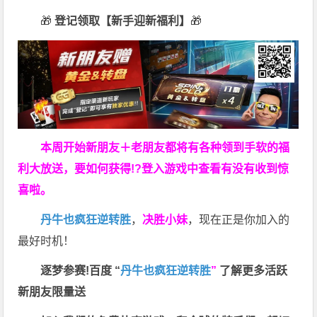
🎁
登记领取【新手迎新福利】
🎁
本周开始新朋友＋老朋友都将有各种领到手软的福
利大放送，要如何获得!?登入游戏中查看有没有收到惊
喜啦。
丹牛也疯狂逆转胜
，
决胜小妹
，现在正是你加入的
最好时机！
逐梦参赛!百度 “
丹牛也疯狂逆转胜
”
了解更多
活跃
新朋友限量送