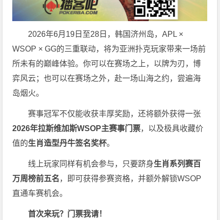
2026年6月19日至28日，韩国济州岛，APL ×
WSOP × GG的三重联动，将为亚洲扑克玩家带来一场前
所未有的巅峰体验。
你可以在赛场之上，以牌为刃，博
弈风云；也可以在赛场之外，赴一场山海之约，尝遍海
岛烟火。
赛事冠军不仅能收获丰厚奖励，还将额外获得一张
2026
年拉斯维加斯
WSOP
主赛事门票
，以及极具收藏价
值的
生肖造型丹牛签名奖杯
。
线上玩家同样有机会参与，只要跻身
生肖系列赛百
万周榜前五名
，即可获得参赛资格，并额外解锁WSOP
直通车赛机会。
首次来玩？门票我请！