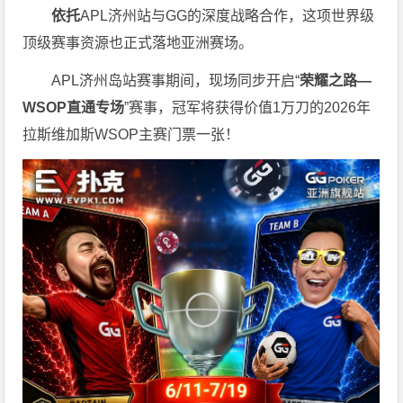
依托
APL济州站与GG的深度战略合作，这项世界级
顶级赛事资源也正式落地亚洲赛场。
APL济州岛站赛事期间，现场同步开启“
荣耀之路
—
WSOP
直通专场
”赛事，冠军将获得价值1万刀的2026年
拉斯维加斯WSOP主赛门票一张！