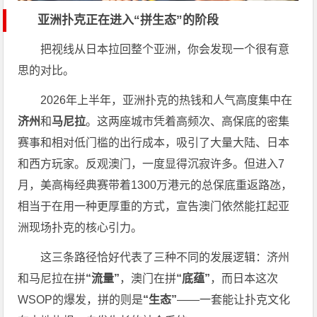
亚洲扑克正在进入“拼生态”的阶段
把视线从日本拉回整个亚洲，你会发现一个很有意
思的对比。
2026年上半年，亚洲扑克的热钱和人气高度集中在
济州
和
马尼拉
。这两座城市凭着高频次、高保底的密集
赛事和相对低门槛的出行成本，吸引了大量大陆、日本
和西方玩家。反观澳门，一度显得沉寂许多。但进入7
月，美高梅经典赛带着1300万港元的总保底重返路氹，
相当于在用一种更厚重的方式，宣告澳门依然能扛起亚
洲现场扑克的核心引力。
这三条路径恰好代表了三种不同的发展逻辑：济州
和马尼拉在拼
“流量”
，澳门在拼
“底蕴”
，而日本这次
WSOP的爆发，拼的则是
“生态”
——一套能让扑克文化