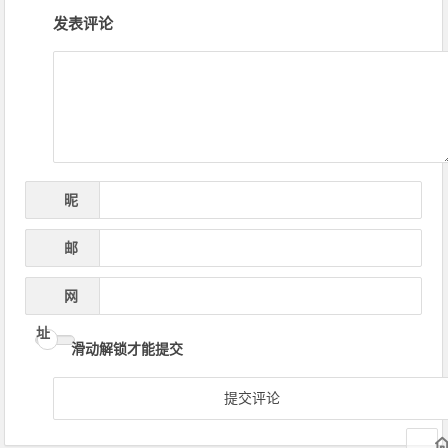
文
发表评论
章
导
航
昵
*
称
邮
*
箱
网
址
滑动解锁才能提交