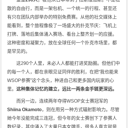
散的自由行，而是一架包机、一个统一的行程、甚至还
有只在团队内部举办的特别免费赛。从他的社交媒体上
能看到，整个旅程像极了一场盛大的扑克节庆：飞机上
打牌、落地后集体涌入赛场、看台上整齐划一的应援。
这种密度和凝聚力，放在全球任何一个扑克市场里，都
是罕见的。
这290个人里，未必人人都能打进奖励圈。但他们中
的每一个人，都在亲眼见证同伴的胜利，在把“我也能来
WSOP参赛”这个念头，种进自己和更多国内玩家的心
里。
这种集体记忆的建立，远比一两条金手链更深远。
而另一边，连续两年夺得WSOP女士赛冠军的
Shiina Okamoto
，则在用另一种方式辐射影响力。尽管
她今年没能完成三连冠，但今年的女士赛创下了参赛人
数纪录，其中涌入了大量日本女牌手，很多人直言就是