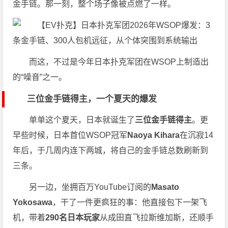
金手链。那一刻，整个场子像被点燃了一样。
而这，不过是今年日本扑克军团在WSOP上制造出
的“噪音”之一。
三位金手链得主，一个夏天的爆发
单单这个夏天，日本就诞生了
三位金手链得主
。更
早些时候，日本首位WSOP冠军
Naoya Kihara
在沉寂14
年后，于几周内连下两城，将自己的金手链总数刷新到
三条。
另一边，坐拥百万YouTube订阅的
Masato
Yokosawa
，干了一件更疯狂的事：他直接包下一架飞
机，带着
290名日本玩家
从成田直飞拉斯维加斯，还顺手