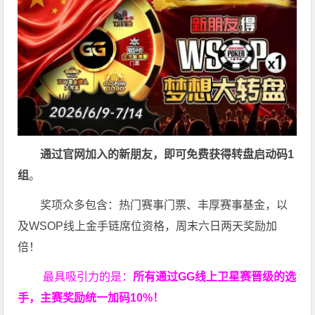
通过官网加入的新朋友，即可免费获得转盘启动码
1
组
。
奖项众多包含：热门赛事门票、丰厚赛事基金，以
及WSOP线上金手链席位资格，
周末六日两天奖励加
倍！
最具吸引力的是：
所有通过
GG
线上卫星赛晋级的选
手，主赛奖励统一加码
10%
！