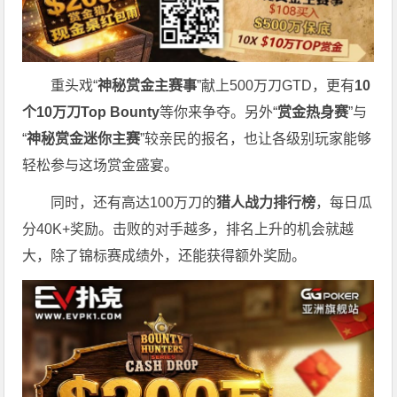
重头戏“
神秘赏金主赛事
”献上500万刀GTD，更有
10
个
10
万刀
Top Bounty
等你来争夺。另外“
赏金热身赛
”与
“
神秘赏金迷你主赛
”较亲民的报名，也让各级别玩家能够
轻松参与这场赏金盛宴。
同时，还有高达100万刀的
猎人战力排行榜
，每日瓜
分40K+奖励。击败的对手越多，排名上升的机会就越
大，除了锦标赛成绩外，还能获得额外奖励。