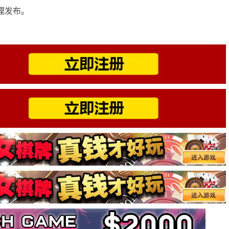
整理发布。