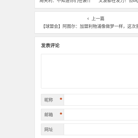
局失利：不知道你们在装什
文波都在发力！但bl
么；冰女送的好瞩目
性真是个老大难的问
上一篇
【球盟会】阿图尔：加盟利物浦像做梦一样，这次我站在了正确的
发表评论
*
昵称
*
邮箱
网址