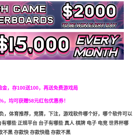
金，存100送100，再送免费游戏局
%，均可获赠58元红包优惠券！
平负，体育推荐，竞猜，下注，游戏软件哪个好，哪个软件可以
哪些 正规平台 台子有哪些 真人 棋牌 电子 电竞 世界杯哪
款不黑 存款快 存款快稳 存款不黑