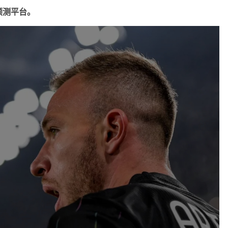
预测平台。