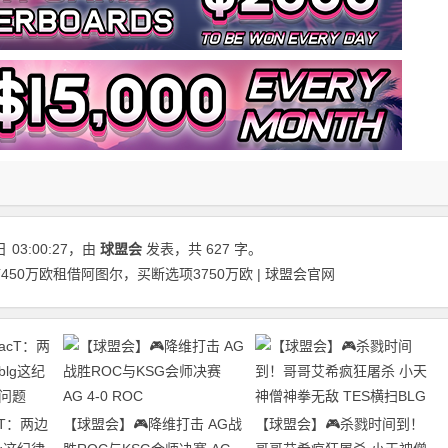
日
03:00:27
，由
球盟会
发表，共 627 字。
50万欧租借阿图尔，买断选项3750万欧 | 球盟会官网
T：两边
【球盟会】🎮降维打击 AG战
【球盟会】🎮杀戮时间到！