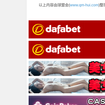
以上内容由球盟会(
www.qm-hui.com
)