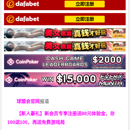
球盟会官网
报道
【新人豪礼】新会员专享注册送88元体验金，存
100送100，再送免费游戏局