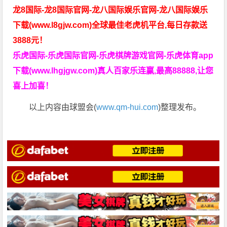
龙8国际-龙8国际官网-龙八国际娱乐官网-龙八国际娱乐
下载(www.l8gjw.com)全球最佳老虎机平台,每日存款送
3888元！
乐虎国际-乐虎国际官网-乐虎棋牌游戏官网-乐虎体育app
下载(www.lhgjgw.com)真人百家乐连赢,最高88888,让您
喜上加喜！
以上内容由球盟会(
www.qm-hui.com
)整理发布。