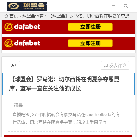
首页
球盟会体育
【球盟会】罗马诺：切尔西将在明夏争夺恩昆库，蓝军一直在关注他的成长
A+
发表评论
【球盟会】罗马诺：切尔西将在明夏争夺恩昆
库，蓝军一直在关注他的成长
摘要
直播吧9月27日讯 据转会专家罗马诺在caughtoffside的专
栏透露，切尔西将在明夏争夺莱比锡攻击手恩昆库。