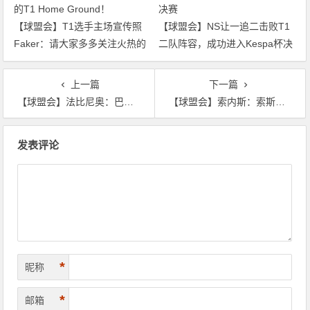
【球盟会】T1选手主场宣传照
【球盟会】NS让一追二击败T1
Faker：请大家多多关注火热的
二队阵容，成功进入Kespa杯决
T1 Home Ground！
赛
上一篇
下一篇
【球盟会】法比尼奥：巴西队已经做好了准备，这支球队充满天赋
【球盟会】索内斯：索斯盖特世界杯必须带上阿诺德，追赶比赛时他有奇效
文
发表评论
章
导
航
*
昵称
*
邮箱