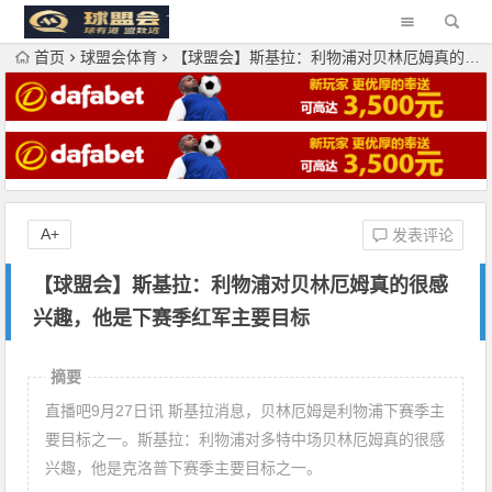
首页
球盟会体育
【球盟会】斯基拉：利物浦对贝林厄姆真的很感兴趣，他是下赛季红军主要目标
A+
发表评论
【球盟会】斯基拉：利物浦对贝林厄姆真的很感
兴趣，他是下赛季红军主要目标
摘要
直播吧9月27日讯 斯基拉消息，贝林厄姆是利物浦下赛季主
要目标之一。斯基拉：利物浦对多特中场贝林厄姆真的很感
兴趣，他是克洛普下赛季主要目标之一。