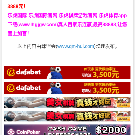
3888元！
乐虎国际-乐虎国际官网-乐虎棋牌游戏官网-乐虎体育app
下载(www.lhgjgw.com)真人百家乐连赢,最高88888,让您
喜上加喜！
以上内容由球盟会(
www.qm-hui.com
)整理发布。