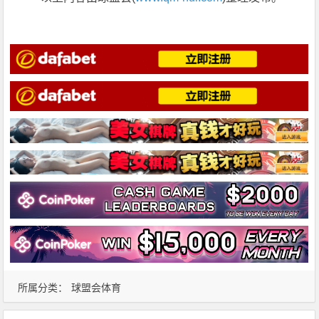
所属分类：
球盟会体育