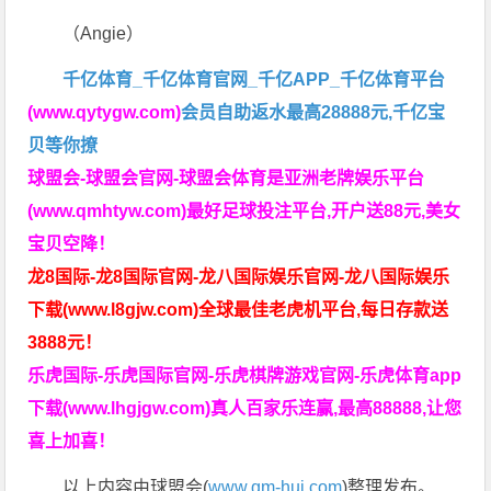
（Angie）
千亿体育_千亿体育官网_千亿APP_千亿体育平台
(www.qytygw.com)
会员自助返水最高28888元,千亿宝
贝等你撩
球盟会-球盟会官网-球盟会体育是亚洲老牌娱乐平台
(www.qmhtyw.com)最好足球投注平台,开户送88元,美女
宝贝空降！
龙8国际-龙8国际官网-龙八国际娱乐官网-龙八国际娱乐
下载(www.l8gjw.com)全球最佳老虎机平台,每日存款送
3888元！
乐虎国际-乐虎国际官网-乐虎棋牌游戏官网-乐虎体育app
下载(www.lhgjgw.com)真人百家乐连赢,最高88888,让您
喜上加喜！
以上内容由球盟会(
www.qm-hui.com
)整理发布。