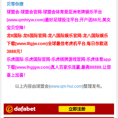
贝等你撩
球盟会-球盟会官网-球盟会体育是亚洲老牌娱乐平台
(www.qmhtyw.com)最好足球投注平台,开户送88元,美女
宝贝空降！
龙8国际-龙8国际官网-龙八国际娱乐官网-龙八国际娱乐
下载(www.l8gjw.com)全球最佳老虎机平台,每日存款送
3888元！
乐虎国际-乐虎国际官网-乐虎棋牌游戏官网-乐虎体育app
下载(www.lhgjgw.com)真人百家乐连赢,最高88888,让您
喜上加喜！
以上内容由球盟会(
www.qm-hui.com
)整理发布。