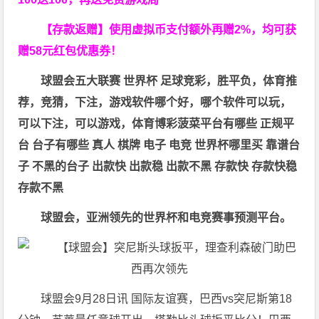
【存款返赠】使用虚拟币支付额外再赠2%，均可获
赠58元红包优惠券！
球盟会五大联赛 世界杯 足球竞彩，胜平负，体育推
荐，竞猜，下注，游戏软件哪个好，哪个软件可以玩，
可以下注，可以游戏，体育博彩菠菜平台有哪些 正规平
台 台子有哪些 真人 棋牌 电子 电竞 世界杯哪里买 靠谱台
子 不黑的台子 出款快 出款稳 出款不黑 存款快 存款快稳
存款不黑
球盟会，亚洲领先的世界杯和电竞赛事预测平台。
球盟会9月28日讯 国际友谊赛，巴西vs突尼斯第18