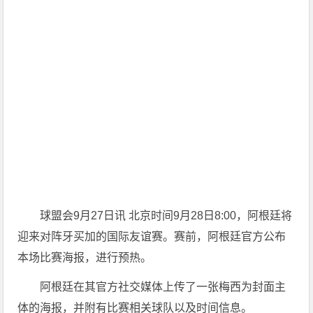
球盟会9月27日讯 北京时间9月28日8:00，阿根廷将
迎来对阵牙买加的国际友谊赛。赛前，阿根廷官方公布
本场比赛海报，进行预热。
阿根廷在其官方社交媒体上传了一张梅西为封面主
体的海报，并附有比赛相关球队以及时间信息。