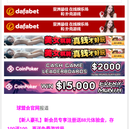
球盟会官网
报道
【新人豪礼】新会员专享注册送88元体验金，存
100送100，再送免费游戏局