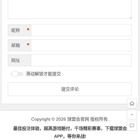
*
昵称
*
邮箱
网址
滑动解锁才能提交
Copyright © 2026 球盟会官网 版权所有.
最佳投注体验，超高游戏赔付，千场精彩赛事，下载球盟会
APP，等你来战!