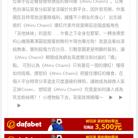
位舉手投足散發致命誘惑的妹叫做《Ahiru Chann》。以角
色扮演玩家身分起家並活躍於社群平台，因外型亮眼、作風
親民且時常放送養眼福利，擄獲不少網友的身心！ 出生越
南的《Ahiru Chann》爆紅代表作就是眼前這個虛擬角色
「吉他妹妹」的造型……乍看之下全身包緊緊，一轉身撩慾
的心機隨著渾圓挺翹蜜桃臀的乍現也曝光啦！就是這看似清
純無害，實則殺傷力百分百、引戰意圖更是明顯的裝扮，讓
《Ahiru Chann》瞬間成為網友高度關注和討論的「嬌」
點。 可別以為《Ahiru Chann》只有曇花一現的爆紅！懂得
如何吸睛、撩慾的《Ahiru Chann》把握住爆紅的機會，在
個人平台時常分享遊走尺度邊緣的辣照，讓她成為越南人氣
正妹Coser。 想知道《Ahiru Chann》究竟是如何讓人成為
死忠粉絲嗎？！小禮物點下去，答案就揭曉囉～ ▶ ▶
▶