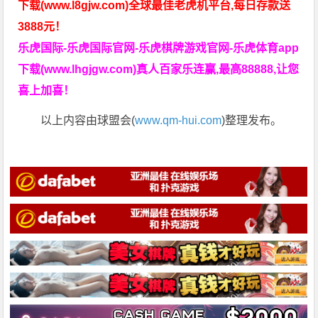
下载(www.l8gjw.com)全球最佳老虎机平台,每日存款送
3888元！
乐虎国际-乐虎国际官网-乐虎棋牌游戏官网-乐虎体育app
下载(www.lhgjgw.com)真人百家乐连赢,最高88888,让您
喜上加喜！
以上内容由球盟会(
www.qm-hui.com
)整理发布。