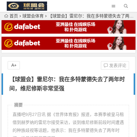
首页
球盟会体育
【球盟会】雷尼尔：我在多特蒙德失去了两年时间，维尼修斯非常坚强
A+
发表评论
【球盟会】雷尼尔：我在多特蒙德失去了两年时
间，维尼修斯非常坚强
摘要
直播吧9月27日讯 据《世界体育报》报道，本赛季被皇马租
借到赫罗纳的雷尼尔接受采访，谈到维尼修斯前段时间遭遇
的种族歧视等话题，他表示：我在多特蒙德失去了两年时