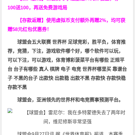
100送100，再送免费游戏局
【存款返赠】使用虚拟币支付额外再赠2%，均可获
赠58元红包优惠券！
球盟会五大联赛 世界杯 足球竞彩，胜平负，体育推
荐，竞猜，下注，游戏软件哪个好，哪个软件可以玩，
可以下注，可以游戏，体育博彩菠菜平台有哪些 正规平
台 台子有哪些 真人 棋牌 电子 电竞 世界杯哪里买 靠谱台
子 不黑的台子 出款快 出款稳 出款不黑 存款快 存款快稳
存款不黑
球盟会，亚洲领先的世界杯和电竞赛事预测平台。
球盟会9月27日讯 据《世界体育报》报道，本赛季