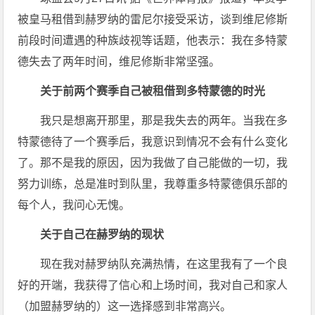
被皇马租借到赫罗纳的雷尼尔接受采访，谈到维尼修斯
前段时间遭遇的种族歧视等话题，他表示：我在多特蒙
德失去了两年时间，维尼修斯非常坚强。
关于前两个赛季自己被租借到多特蒙德的时光
我只是想离开那里，那是我失去的两年。当我在多
特蒙德待了一个赛季后，我意识到情况不会有什么变化
了。那不是我的原因，因为我做了自己能做的一切，我
努力训练，总是准时到队里，我尊重多特蒙德俱乐部的
每个人，我问心无愧。
关于自己在赫罗纳的现状
现在我对赫罗纳队充满热情，在这里我有了一个良
好的开端，我获得了信心和上场时间，我对自己和家人
（加盟赫罗纳的）这一选择感到非常高兴。