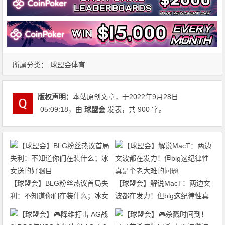
所属分类：
球盟会体育
版权声明：
本站原创文章，于2022年9月28日
05:09:18
，由
球盟会
发表，共 900 字。
【球盟会】BLG粉丝热议首局失
【球盟会】解说MacT：两边文
利：不知道你们在装什么；冰女
波都在发力！但blg这纪律性真
送的好瞩目
是个老大难的问题