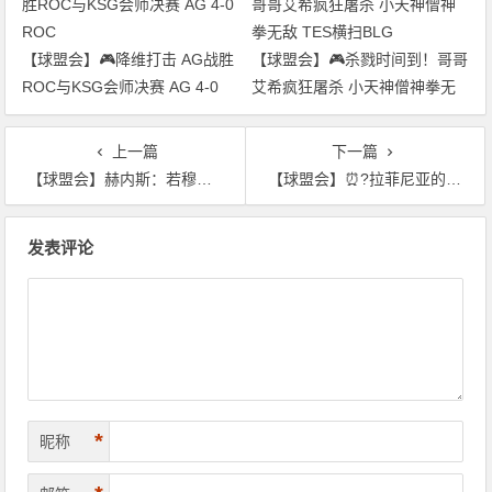
【球盟会】🎮降维打击 AG战胜
【球盟会】🎮杀戮时间到！哥哥
ROC与KSG会师决赛 AG 4-0
艾希疯狂屠杀 小天神僧神拳无
ROC
敌 TES横扫BLG
上一篇
下一篇
【球盟会】赫内斯：若穆西亚拉继续这种表现，他在拜仁和德国队都必须被重用
【球盟会】⏰?拉菲尼亚的90秒挑战：最大梦想赢得欧冠冠军
文
发表评论
章
导
航
*
昵称