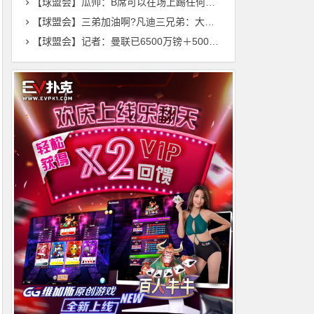
【球盟会】瓜帅：B席可以在场上踢任何位置，能通过自己的方式改变比赛
【球盟会】三弟加油啊?凡迪三兄弟：大哥女友环球小姐?二哥送国足出线
【球盟会】记者：曼联已6500万镑＋500万浮动报价姆贝莫，想周二前敲定转会