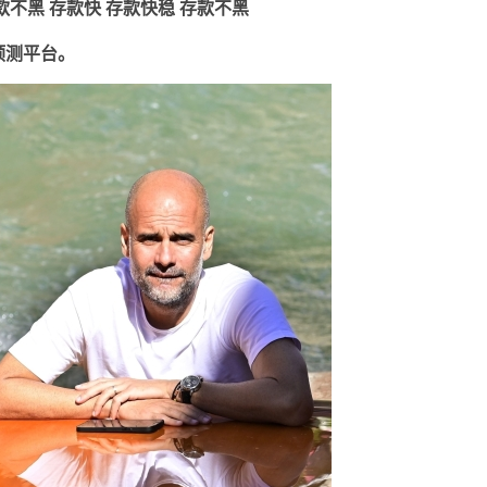
款不黑 存款快 存款快稳 存款不黑
预测平台。