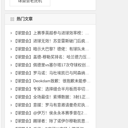
球盟会老虎机
热门文章
【球盟会】上赛季英超参与进球效率榜：帕尔默居首，哈兰德、奥利斯列二三
【球盟会】进球无效！苏亚雷斯破门后疯狂庆祝，但被吹罚越位
【球盟会】暗示大巴黎？德佬：有球队未经允许就向K77提供合同
【球盟会】盖德-穆勒奖排名：哈兰德力压姆巴佩 凯恩、梅西、莱万进前五
【球盟会】佩德里vs塞尔塔17次夺球权创造西甲纪录，本场18次夺球权再次刷新
【球盟会】罗马诺：马杜埃凯已与阿森纳签约至2030年，转会即将官宣
【球盟会】Deokdam致歉：很抱歉未能参加全明星，LPL对我来说意义深远
【球盟会】专家：选择缝合半月板而非切除半月板，对加维的未来职业生涯有利
【球盟会】全场最佳！索博数据：3射1正1进球，2次关键传球，5抢断，评分8.3
【球盟会】意媒：罗马有意邀请曼奇尼执教，双方已经进行了初步沟通
【球盟会】@伊万！侯永永本赛季曾在2球落后时2射1传，挑射+世界波+妙传?
【球盟会】踢球者：除了诺伊尔穆勒凯恩，拜仁球员都将在赛季末被重新评估