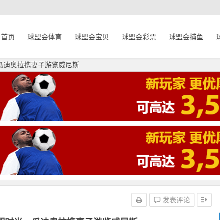
首页
球盟会体育
球盟会宝贝
球盟会彩票
球盟会捕鱼
瓜迪奥拉携妻子游览威尼斯
发表评论