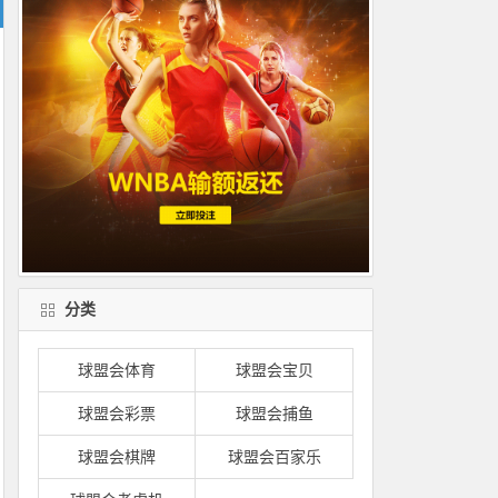
分类
球盟会体育
球盟会宝贝
球盟会彩票
球盟会捕鱼
球盟会棋牌
球盟会百家乐