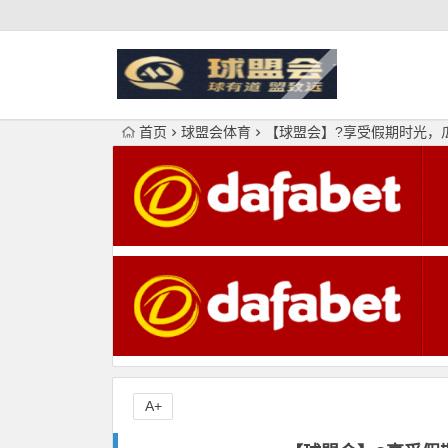
首页
球盟会体育
【球盟会】?享受假期时光，
A+