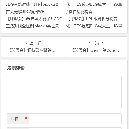
【球盟会】🎮阵容太弱了！JDG
【球盟会】LPL本周积分榜变
三路对线全压制 xiaoxu奥拉夫
化：TES反超BLG成大王！iG拿
无解JDG横扫WE
到3胜紧随榜首
上一篇
下一篇
【球盟会】记得敲响警钟：感觉今年很不对劲 没达到目标 也别对LPL失去信心
【球盟会】Gen上单Doran晒出近照 队友疯狂互动 Chovy表示真羡慕
文
发表评论
章
导
航
*
昵称