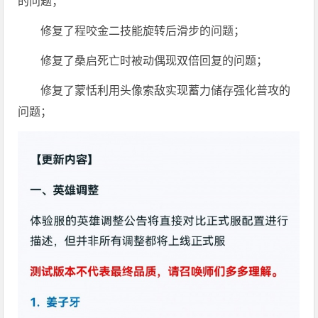
的问题；
修复了程咬金二技能旋转后滑步的问题；
修复了桑启死亡时被动偶现双倍回复的问题；
修复了蒙恬利用头像索敌实现蓄力储存强化普攻的
问题；