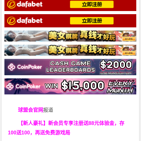
球盟会官网
报道
【新人豪礼】新会员专享注册送88元体验金，存
100送100，再送免费游戏局