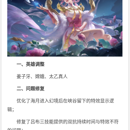
一、英雄调整
姜子牙、嫦娥、太乙真人
二、问题修复
优化了海月进入幻境后在峡谷留下的特效显示逻
辑；
修复了吕布三技能提供的双抗持续时间与特效不符