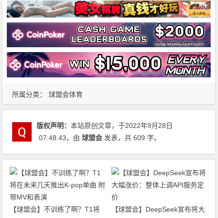
所属分类：
球盟会体育
版权声明：
本站原创文章，于2022年9月28日
07:48:43
，由
球盟会
发表，共 609 字。
【球盟会】不训练了啊？T1将
【球盟会】DeepSeek宣布将大