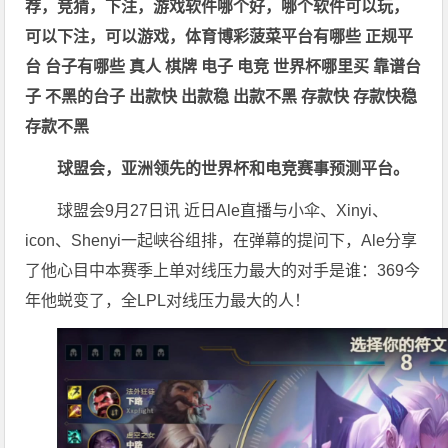
荐，竞猜，下注，游戏软件哪个好，哪个软件可以玩，
可以下注，可以游戏，体育博彩菠菜平台有哪些 正规平
台 台子有哪些 真人 棋牌 电子 电竞 世界杯哪里买 靠谱台
子 不黑的台子 出款快 出款稳 出款不黑 存款快 存款快稳
存款不黑
球盟会，亚洲领先的世界杯和电竞赛事预测平台。
球盟会9月27日讯 近日Ale直播与小伞、Xinyi、
icon、Shenyi一起峡谷组排，在弹幕的提问下，Ale分享
了他心目中本赛季上单对线压力最大的对手是谁：369今
年他蜕变了，全LPL对线压力最大的人！