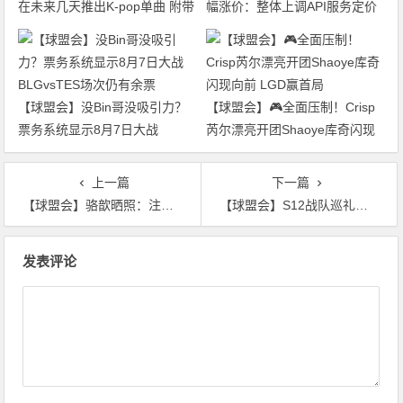
在未来几天推出K-pop单曲 附带
幅涨价：整体上调API服务定价
MV和表演
【球盟会】没Bin哥没吸引力？
【球盟会】🎮全面压制！Crisp
票务系统显示8月7日大战
芮尔漂亮开团Shaoye库奇闪现
BLGvsTES场次仍有余票
向前 LGD赢首局
上一篇
下一篇
【球盟会】骆歆晒照：注意看，眼前这个女人叫小骆
【球盟会】S12战队巡礼之LCO（大洋洲赛区）一号种子：CHF
文
发表评论
章
导
航