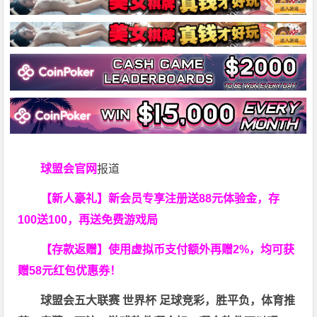
球盟会官网
报道
【新人豪礼】新会员专享注册送88元体验金，存
100送100，再送免费游戏局
【存款返赠】使用虚拟币支付额外再赠2%，均可获
赠58元红包优惠券！
球盟会五大联赛 世界杯 足球竞彩，胜平负，体育推