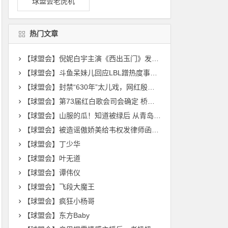
球盟会老虎机
热门文章
【球盟会】倪妮白宇主演《西出玉门》发声明否认演员轧戏
【球盟会】斗鱼呆妹儿回应LBL蹭热度事件斗鱼呆妹儿回应LBL蹭热度事件！直言：是弹幕带的节奏！
【球盟会】封禁“630年”太儿戏，网红殷世航解封首秀，曾被举报达23万条
【球盟会】第73届红白歌会司会确定 桥本环奈樱井翔等主持
【球盟会】山服的瓜！知道被绿后 从青岛 骑三天 翻围栏 赛保安 1v5 真男人
【球盟会】​被造谣傲娇美给韦权发律师函，韦权回应有本事起诉，称花百万快出来了
【球盟会】丁少华
【球盟会】叶无道
【球盟会】谭伟仪
【球盟会】飞段大魔王
【球盟会】疯狂小杨哥
【球盟会】东方Baby