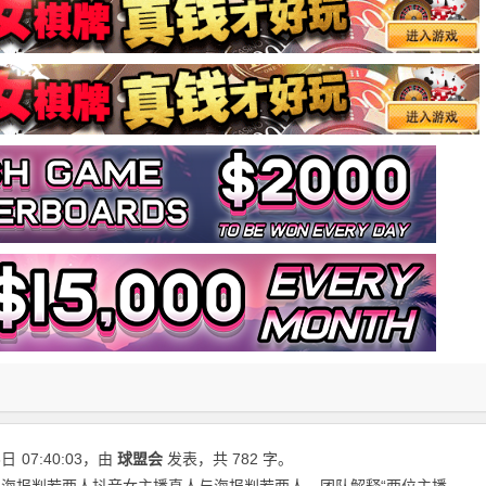
8日
07:40:03
，由
球盟会
发表，共 782 字。
海报判若两人抖音女主播真人与海报判若两人，团队解释“两位主播…