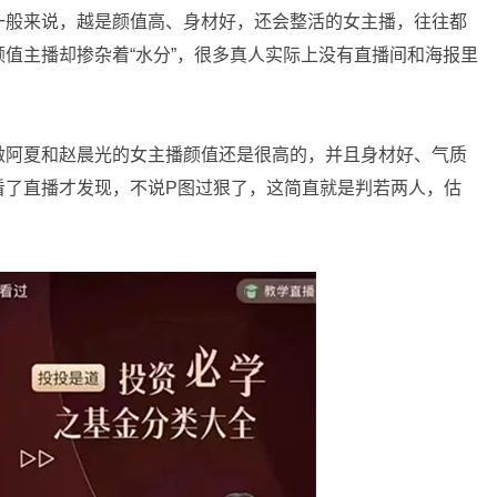
般来说，越是颜值高、身材好，还会整活的女主播，往往都
值主播却掺杂着“水分”，很多真人实际上没有直播间和海报里
阿夏和赵晨光的女主播颜值还是很高的，并且身材好、气质
看了直播才发现，不说P图过狠了，这简直就是判若两人，估
。