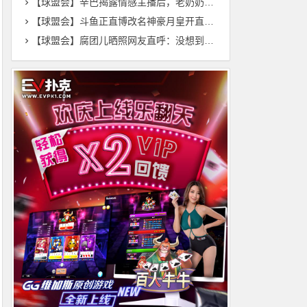
【球盟会】辛巴揭露情感主播后，老奶奶支持主播3年，购买大量首饰反被起诉
【球盟会】斗鱼正直博改名神豪月皇开直播回应斗鱼正直博改名，当家神豪月皇罕见开播回应：没什么…
【球盟会】腐团儿晒照网友直呼：没想到这么富，戴着“亿万富翁入场券”名表