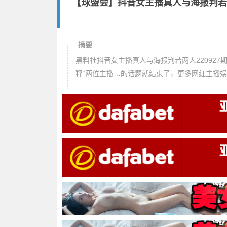
【球盟会】抖音女主播真人与海报判若
摘要
黑料社抖音女主播真人与海报判若两人22092
释“两位主播…的话题就结束了，更多网红主播娱乐吃瓜