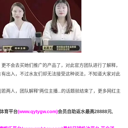
更不会去买她们推广的产品了，对此官方团队进行了解释，
片有出入，不过水友们却无法接受这种说法，不知道大家对此
若两人，团队解释“两位主播...的话题就结束了，更多网红主
亿体育平台
(www.qytygw.com)
会员自助返水最高28888元,