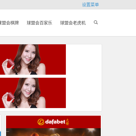
设置菜单
球盟会棋牌
球盟会百家乐
球盟会老虎机