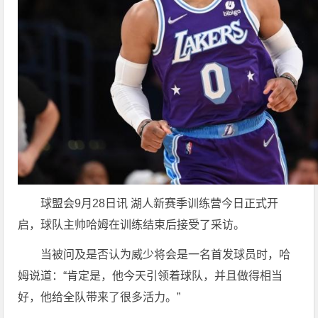
球盟会9月28日讯 湖人新赛季训练营今日正式开
启，球队主帅哈姆在训练结束后接受了采访。
当被问及是否认为威少将会是一名首发球员时，哈
姆说道：“肯定是，他今天引领着球队，并且做得相当
好，他给全队带来了很多活力。”