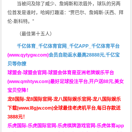
当被问及除了威少、詹姆斯和浓眉外，球队的另两
位首发是谁时，哈姆打趣道：“贾巴尔、詹姆斯-沃西、拜
伦-斯科特。”
（最佳第十五人）
千亿体育_千亿体育官网_千亿APP_千亿体育平台
(www.qytygw.com)
会员自助返水最高28888元,千亿宝
贝等你撩
球盟会-球盟会官网-球盟会体育是亚洲老牌娱乐平台
(www.qmhtyw.com)最好足球投注平台,开户送88元,美女
宝贝空降！
龙8国际-龙8国际官网-龙八国际娱乐官网-龙八国际娱乐
下载(www.l8gjw.com)全球最佳老虎机平台,每日存款送
3888元！
乐虎国际-乐虎国际官网-乐虎棋牌游戏官网-乐虎体育app