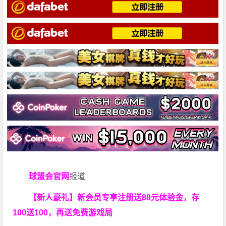
球盟会官网
报道
【新人豪礼】新会员专享注册送88元体验金，存
100送100，再送免费游戏局