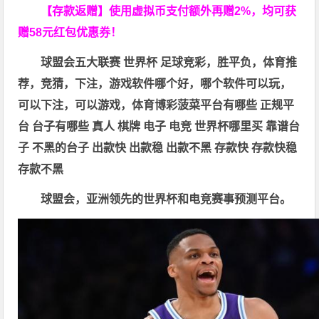
【存款返赠】使用虚拟币支付额外再赠2%，均可获
赠58元红包优惠券！
球盟会五大联赛 世界杯 足球竞彩，胜平负，体育推
荐，竞猜，下注，游戏软件哪个好，哪个软件可以玩，
可以下注，可以游戏，体育博彩菠菜平台有哪些 正规平
台 台子有哪些 真人 棋牌 电子 电竞 世界杯哪里买 靠谱台
子 不黑的台子 出款快 出款稳 出款不黑 存款快 存款快稳
存款不黑
球盟会，亚洲领先的世界杯和电竞赛事预测平台。