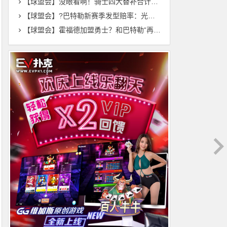
【球盟会】没眼看啊！骑士四大替补合计19中1 好在首发给力率队赢球
【球盟会】?巴特勒新赛季发型赔率：光头+265高居榜首 爆炸头双马尾在列
【球盟会】霍福德加盟勇士？和巴特勒“再续前缘”🤣组梦幻情头！