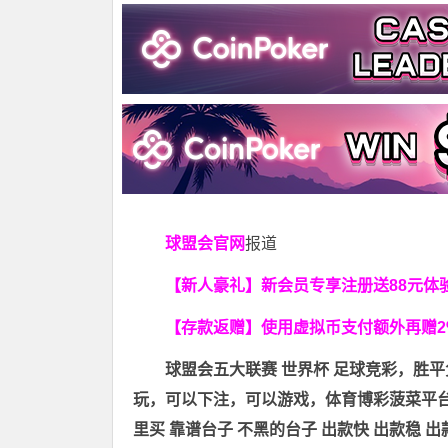
球盟会官网
报道
【新人豪礼】新会员专享注册送88元体验
【存款返赠】使用虚拟币支付额外再赠2
球盟会五大联赛 世界杯 足球竞彩，胜
玩，可以下注，可以游戏，体育博彩菠菜平台有
里买 靠谱台子 不黑的台子 出款快 出款稳 出