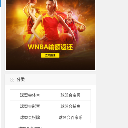
分类
球盟会体育
球盟会宝贝
球盟会彩票
球盟会捕鱼
球盟会棋牌
球盟会百家乐