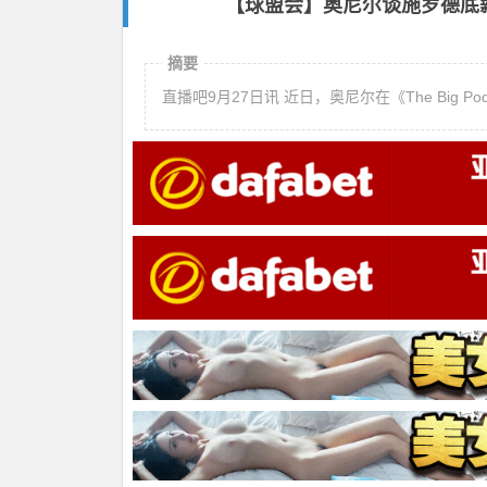
【球盟会】奥尼尔谈施罗德底
摘要
直播吧9月27日讯 近日，奥尼尔在《The Big 