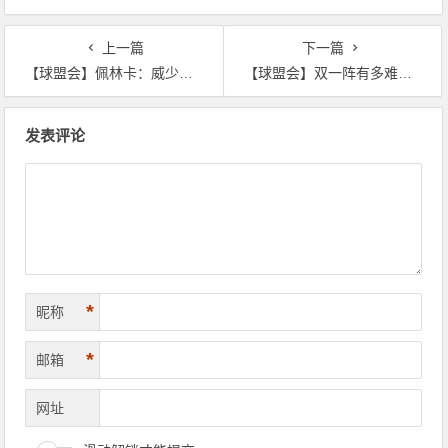
特高薪邀约引发去留两难
家，大发体育助力你的致富之
路！
上一篇
下一篇
【球盟会】佩林卡：威少是史上最伟大的球员之一 是我们球队的重要一员
【球盟会】双一阵有多难？字母哥&魔兽4次 詹5佛7科8 第一又是他?
文
发表评论
章
导
航
*
昵称
*
邮箱
网址