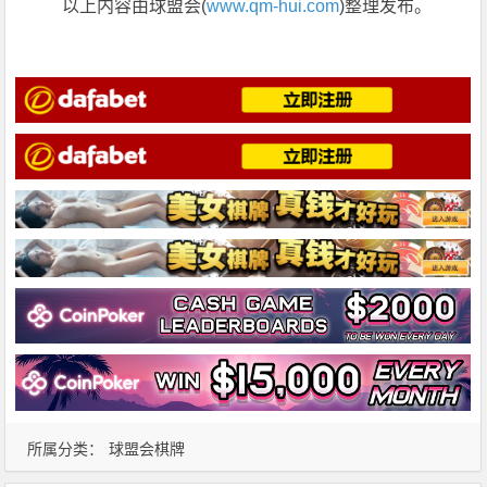
以上内容由球盟会(
www.qm-hui.com
)整理发布。
所属分类：
球盟会棋牌