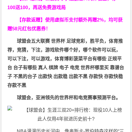
100送100，再送免费游戏局
【存款返赠】使用虚拟币支付额外再赠2%，均可获
赠58元红包优惠券！
球盟会五大联赛 世界杯 足球竞彩，胜平负，体育推
荐，竞猜，下注，游戏软件哪个好，哪个软件可以玩，
可以下注，可以游戏，体育博彩菠菜平台有哪些 正规平
台 台子有哪些 真人 棋牌 电子 电竞 世界杯哪里买 靠谱台
子 不黑的台子 出款快 出款稳 出款不黑 存款快 存款快稳
存款不黑
球盟会，亚洲领先的世界杯和电竞赛事预测平台。
NBA漫漫历史长河中，像奥斯卡-罗伯特森这样的“三