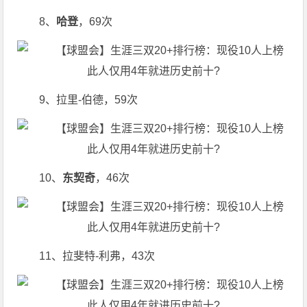
8、
哈登
，69次
9、拉里-伯德，59次
10、
东契奇
，46次
11、拉斐特-利弗，43次