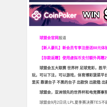
球盟会官网
报道
【新人豪礼】新会员专享注册送88元体验
【存款返赠】使用虚拟币支付额外再赠2
球盟会五大联赛 世界杯 足球竞彩，胜
玩，可以下注，可以游戏，体育博彩菠菜平台有
里买 靠谱台子 不黑的台子 出款快 出款稳 出
球盟会，亚洲领先的世界杯和电竞赛事
球盟会9月2日讯 LPL夏季赛决赛TE