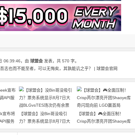
日
06:39:46
，由
球盟会
发表，共 570 字。
尽吾志也而不能至者，可以无悔矣，其孰能讥之乎？ | 球盟会官网
ek宣布将
【球盟会】没Bin哥没吸引
【球盟会】🎮全面压制！
PI服务
力？票务系统显示8月7日大
Crisp芮尔漂亮开团Shaoye库
战BLGvsTES场次仍有余票
奇闪现向前 LGD赢首局