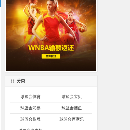
分类
球盟会体育
球盟会宝贝
球盟会彩票
球盟会捕鱼
球盟会棋牌
球盟会百家乐