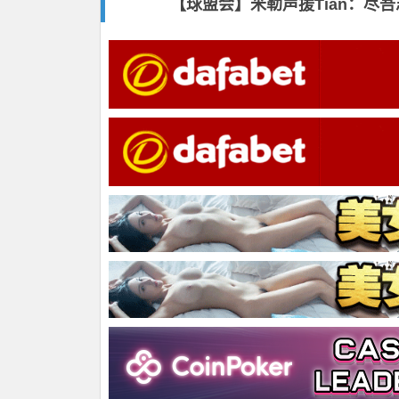
【球盟会】米勒声援Tian：尽