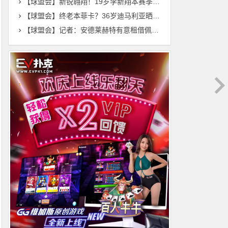
【球盟会】新锐翱翔！19岁李新翔本赛季中超打进6球，海港本土球员最多
【球盟会】终老本菲卡？36岁迪马利亚晒续约照：很高兴能够再留一年
【球盟会】记者：安德莱赫特有意租借佩莱格里诺，正在与米兰进行谈判