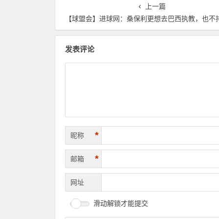
上一篇
【球盟会】进球网：桑保利更想去巴西执教，也不排除重返欧洲
发表评论
*
昵称
*
邮箱
网址
滑动解锁才能提交