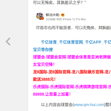
可以无悔矣，其孰能讥之乎？”
千亿体育_千亿体育官网_千亿APP_千
宝贝等你撩
球盟会-球盟会官网-球盟会体育是亚洲老牌娱乐平台
女宝贝空降！
龙8国际-龙8国际官网-龙八国际娱乐官网-龙八国
款送3888元！
乐虎国际-乐虎国际官网-乐虎棋牌游戏官网-乐虎体
88888,让您喜上加喜！
以上内容由球盟会(
www.qm-hui.com
)