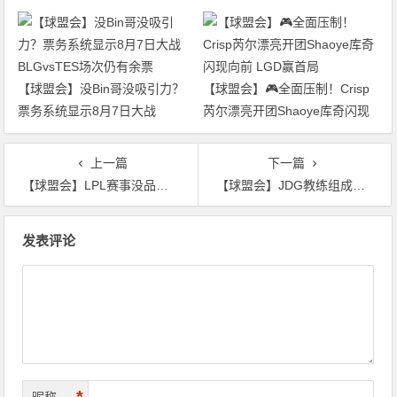
MV和表演
【球盟会】没Bin哥没吸引力？
【球盟会】🎮全面压制！Crisp
票务系统显示8月7日大战
芮尔漂亮开团Shaoye库奇闪现
BLGvsTES场次仍有余票
向前 LGD赢首局
上一篇
下一篇
【球盟会】LPL赛事没品图：Homme 命中注定，因你的坚信而改变
【球盟会】JDG教练组成员Park：感谢所有选手教练组工作人员一年以来的努力
文
发表评论
章
导
航