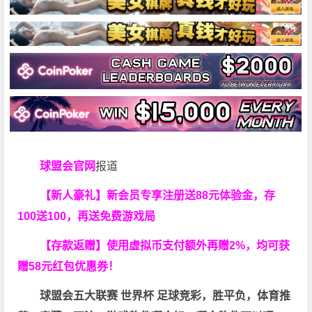
球盟会官网
报道
【新人豪礼】新会员专享注册送88元体验金，存
100送100，再送免费游戏局
【存款返赠】使用虚拟币支付额外再赠2%，均可获
赠58元红包优惠券！
球盟会五大联赛 世界杯 足球竞彩，胜平负，体育推