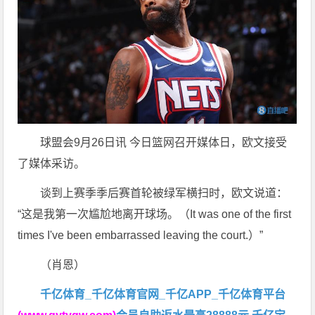
球盟会9月26日讯 今日篮网召开媒体日，欧文接受
了媒体采访。
谈到上赛季季后赛首轮被绿军横扫时，欧文说道：
“这是我第一次尴尬地离开球场。（It was one of the first
times I've been embarrassed leaving the court.）”
（肖恩）
千亿体育_千亿体育官网_千亿APP_千亿体育平台