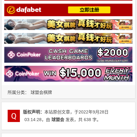
所属分类：
球盟会棋牌
版权声明：
本站原创文章，于2022年9月28日
03:14:28
，由
球盟会
发表，共 638 字。