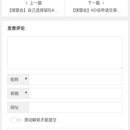
空，大发体育助力你的致富之
富之路！
上一篇
下一篇
路！
【球盟会】自己选择留队KD却申请交易？欧文：这很尴尬 我尊重他并表示理解
【球盟会】KD谈申请交易原因：我续约四年时以为能一直和哈登&欧文做队友
文
发表评论
章
导
航
*
昵称
*
邮箱
网址
滑动解锁才能提交