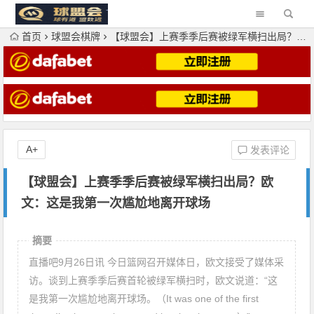
首页
球盟会棋牌
【球盟会】上赛季季后赛被绿军横扫出局？欧文：这是我第一次尴尬地离开球场
A+
发表评论
【球盟会】上赛季季后赛被绿军横扫出局？欧
文：这是我第一次尴尬地离开球场
摘要
直播吧9月26日讯 今日篮网召开媒体日，欧文接受了媒体采
访。谈到上赛季季后赛首轮被绿军横扫时，欧文说道：“这
是我第一次尴尬地离开球场。（It was one of the first