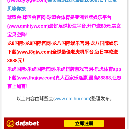
(www.qytygw.com)
会员自助返水最高28888元,千亿宝
贝等你撩
球盟会-球盟会官网-球盟会体育是亚洲老牌娱乐平台
(www.qmhtyw.com)最好足球投注平台,开户送88元,美女
宝贝空降！
龙8国际-龙8国际官网-龙八国际娱乐官网-龙八国际娱乐
下载(www.l8gjw.com)全球最佳老虎机平台,每日存款送
3888元！
乐虎国际-乐虎国际官网-乐虎棋牌游戏官网-乐虎体育app
下载(www.lhgjgw.com)真人百家乐连赢,最高88888,让您
喜上加喜！
以上内容由球盟会(
www.qm-hui.com
)整理发布。