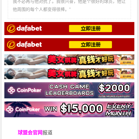
我不必再与他对抗了。我很兴奋，他是个很好的球员，他让
他周围的每个人都变得很棒。”
球盟会官网
报道