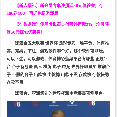
【新人豪礼】新会员专享注册送88元体验金，存
100送100，再送免费游戏局
【存款返赠】使用虚拟币支付额外再赠2%，均可获
赠58元红包优惠券！
球盟会五大联赛 世界杯 足球竞彩，胜平负，体育推
荐，竞猜，下注，游戏软件哪个好，哪个软件可以玩，
可以下注，可以游戏，体育博彩菠菜平台有哪些 正规平
台 台子有哪些 真人 棋牌 电子 电竞 世界杯哪里买 靠谱台
子 不黑的台子 出款快 出款稳 出款不黑 存款快 存款快稳
存款不黑
球盟会，亚洲领先的世界杯和电竞赛事预测平台。