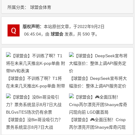
所属分类：
球盟会体育
版权声明：
本站原创文章，于2022年9月2日
06:45:04
，由
球盟会
发表，共 590 字。
【球盟会】不训练了啊？T1将
【球盟会】DeepSeek宣布将大
在未来几天推出K-pop单曲 附带
幅涨价：整体上调API服务定价
MV和表演
【球盟会】没Bin哥没吸引力？
【球盟会】🎮全面压制！Crisp
票务系统显示8月7日大战
芮尔漂亮开团Shaoye库奇闪现
BLGvsTES场次仍有余票
向前 LGD赢首局