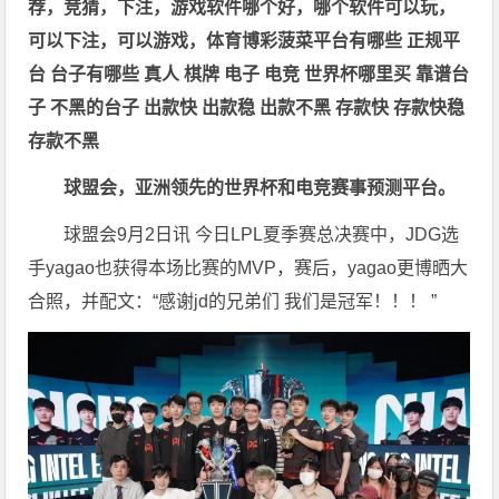
荐，竞猜，下注，游戏软件哪个好，哪个软件可以玩，
可以下注，可以游戏，体育博彩菠菜平台有哪些 正规平
台 台子有哪些 真人 棋牌 电子 电竞 世界杯哪里买 靠谱台
子 不黑的台子 出款快 出款稳 出款不黑 存款快 存款快稳
存款不黑
球盟会，亚洲领先的世界杯和电竞赛事预测平台。
球盟会9月2日讯 今日LPL夏季赛总决赛中，JDG选
手yagao也获得本场比赛的MVP，赛后，yagao更博晒大
合照，并配文：“感谢jd的兄弟们 我们是冠军！！！ ​​​”