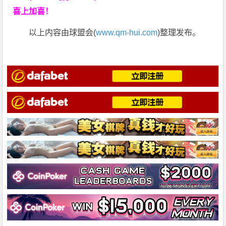
喜上加喜！
以上内容由球盟会(
www.qm-hui.com
)整理发布。