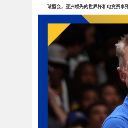
球盟会，亚洲领先的世界杯和电竞赛事