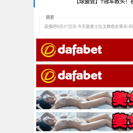
【球盟会】?冠军教头！祝
摘要
直播吧9月27日讯 今天是勇士队主教练史蒂夫-