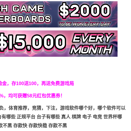
金，存100送100，再送免费游戏局
%，均可获赠58元红包优惠券！
平负，体育推荐，竞猜，下注，游戏软件哪个好，哪个软件可以
哪些 正规平台 台子有哪些 真人 棋牌 电子 电竞 世界杯哪
款不黑 存款快 存款快稳 存款不黑