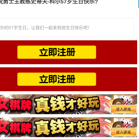
勇士主教练史蒂夫-科尔57岁生日快乐?
科尔的57岁生日，让我们一起来祝他生日快乐吧！