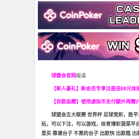
球盟会官网
报道
【新人豪礼】新会员专享注册送88元体验
【存款返赠】使用虚拟币支付额外再赠2
球盟会五大联赛 世界杯 足球竞彩，胜
玩，可以下注，可以游戏，体育博彩菠菜平台有
里买 靠谱台子 不黑的台子 出款快 出款稳 出