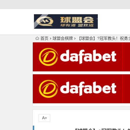
首页
球盟会棋牌
【球盟会】?冠军教头！祝勇士
A+