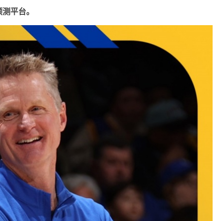
预测平台。