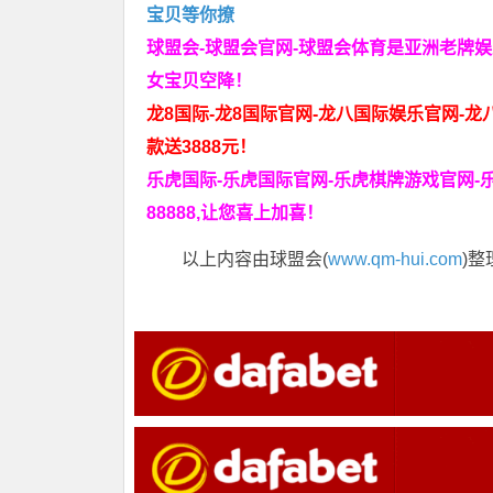
宝贝等你撩
球盟会-球盟会官网-球盟会体育是亚洲老牌娱乐平台
女宝贝空降！
龙8国际-龙8国际官网-龙八国际娱乐官网-龙八国
款送3888元！
乐虎国际-乐虎国际官网-乐虎棋牌游戏官网-乐虎体
88888,让您喜上加喜！
以上内容由球盟会(
www.qm-hui.com
)