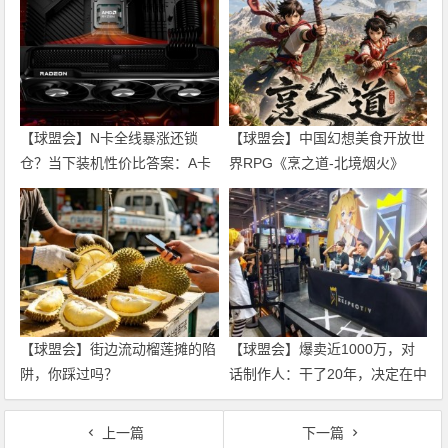
【球盟会】N卡全线暴涨还锁
【球盟会】中国幻想美食开放世
仓？当下装机性价比答案：A卡
界RPG《烹之道-北境烟火》
+锐龙CPU 全档位推荐
【球盟会】街边流动榴莲摊的陷
【球盟会】爆卖近1000万，对
阱，你踩过吗？
话制作人：干了20年，决定在中
国拼一把
上一篇
下一篇