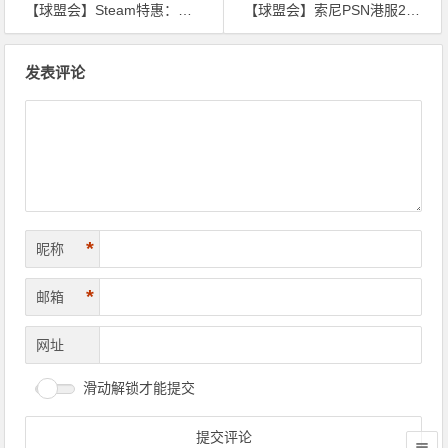
【球盟会】Steam特惠：《柯娜：精神之桥》《巫婆》《战锤：末世鼠疫2》等特惠信息
【球盟会】索尼PSN港服2022年10月PS4/PS5数字版游戏推荐
文
发表评论
章
导
航
*
昵称
*
邮箱
网址
滑动解锁才能提交