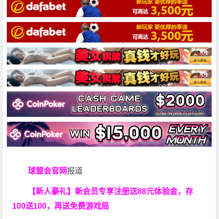
球盟会官网
报道
【新人豪礼】新会员专享注册送88元体验金，存
100送100，再送免费游戏局