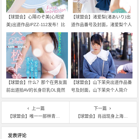
【球盟会】心陽のぞ美(心阳望
【球盟会】渚爱梨(渚あいり)出
美)出道作品IPZZ-112发布！比
道作品番号及封面，渚爱梨个人
偶像更偶像的脸蛋！经验值几乎
简介
是0的超级新秀！
【球盟会】什么？那个在男友面
【球盟会】山下茉央出道作品番
前出道拍AV的长身巨乳OL竟然
号及封面，山下茉央个人简介
被无码卖家捕获下马了！
上一篇
下一篇
【球盟会】唯一一部林青霞把刘嘉玲变成了“空气”的电影，经典之作难以再现
【球盟会】肖战现身上海街头，逛街去看话剧满满烟火味
文
发表评论
章