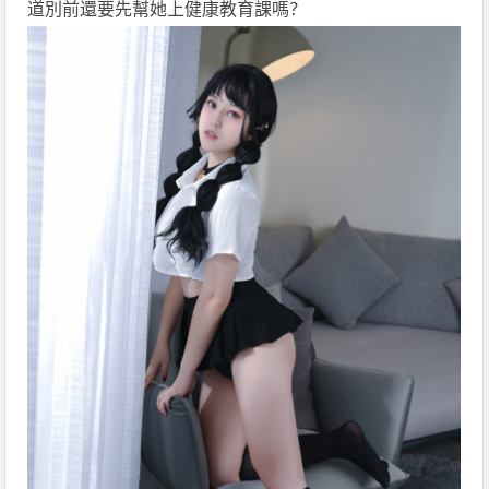
道別前還要先幫她上健康教育課嗎？