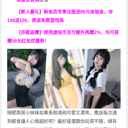
【新人豪礼】新会员专享注册送88元体验金，存
100送100，再送免费游戏局
【存款返赠】使用虚拟币支付额外再赠2%，均可获
赠58元红包优惠券！
隔壁鄰居小妹妹如果長相清純可愛又漂亮，應該每次遇
到都會讓人心情超好吧？最好是還跟你玩得不錯，總有