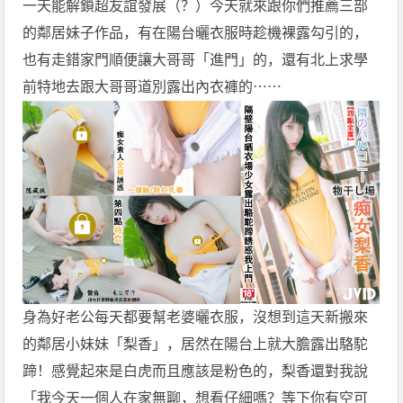
一天能解鎖超友誼發展（？）今天就來跟你們推薦三部
的鄰居妹子作品，有在陽台曬衣服時趁機裸露勾引的，
也有走錯家門順便讓大哥哥「進門」的，還有北上求學
前特地去跟大哥哥道別露出內衣褲的⋯⋯
身為好老公每天都要幫老婆曬衣服，沒想到這天新搬來
的鄰居小妹妹「梨香」，居然在陽台上就大膽露出駱駝
蹄！感覺起來是白虎而且應該是粉色的，梨香還對我說
「我今天一個人在家無聊，想看仔細嗎？等下你有空可