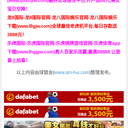
(www.qmhtyw.com)最好足球投注平台,开户送88元,美女
宝贝空降！
龙8国际-龙8国际官网-龙八国际娱乐官网-龙八国际娱乐
下载(www.l8gjw.com)全球最佳老虎机平台,每日存款送
3888元！
乐虎国际-乐虎国际官网-乐虎棋牌游戏官网-乐虎体育app
下载(www.lhgjgw.com)真人百家乐连赢,最高88888,让您
喜上加喜！
以上内容由球盟会(
www.qm-hui.com
)整理发布。