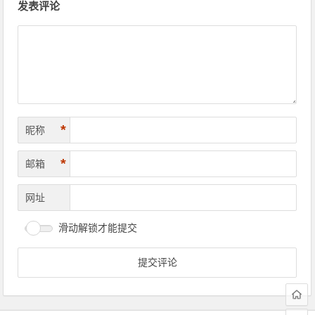
发表评论
章
导
航
*
昵称
*
邮箱
网址
滑动解锁才能提交