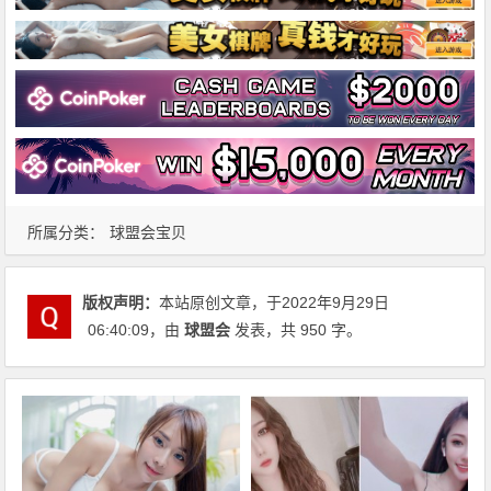
所属分类：
球盟会宝贝
版权声明：
本站原创文章，于2022年9月29日
06:40:09
，由
球盟会
发表，共 950 字。