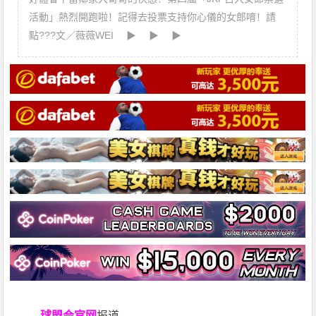
活動」熱烈開跑啦！記得去投票支持你心儀的女郎唷！請
點???文／薇薇WEI ▶ ▶ ▶
球盟会官网
报道