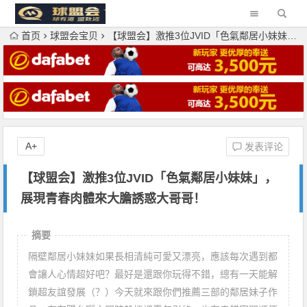
首页
球盟会宝贝
【球盟会】激推3位JVID「色氣鄰居小妹妹」，展現青春肉體來大膽誘惑大哥哥！
A+
发表评论
【球盟会】激推3位JVID「色氣鄰居小妹妹」，
展現青春肉體來大膽誘惑大哥哥！
摘要
隔壁鄰居小妹妹如果長相清純可愛又漂亮，應該每次遇到都
會讓人心情超好吧？最好是還跟你玩得不錯，總有一天能解
鎖超友誼發展（？）今天就來跟你們推薦三部的鄰居妹子作