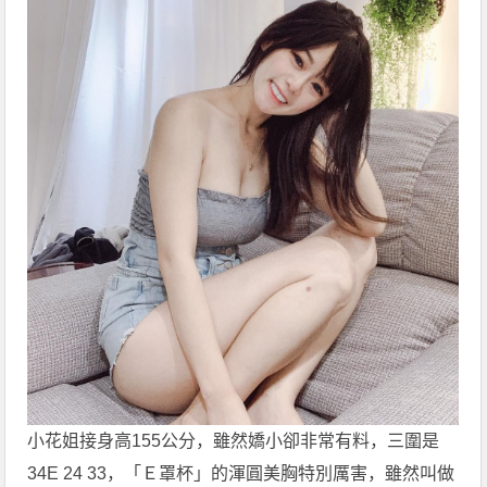
小花姐接身高155公分，雖然嬌小卻非常有料，三圍是
34E 24 33，「Ｅ罩杯」的渾圓美胸特別厲害，雖然叫做