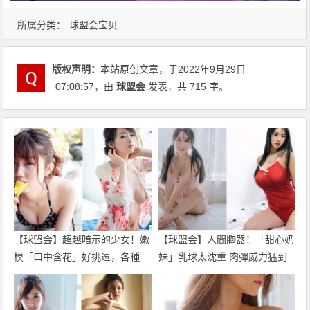
所属分类：
球盟会宝贝
版权声明：
本站原创文章，于2022年9月29日
07:08:57
，由
球盟会
发表，共 715 字。
【球盟会】超越暗示的少女！嫩
【球盟会】人間胸器！「甜心奶
模「口中含花」好挑逗，各種
妹」乳球太沈重 肉彈威力猛到
「養眼畫面」沒有極限啦…
「沙發凹陷」好震撼