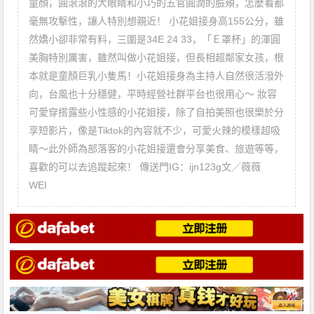
童顏，圓滾滾的大眼睛和小巧的五官圓潤的臉頰，怎麼看都
毫無攻擊性，讓人特別想親近！ 小花姐接身高155公分，雖
然嬌小卻非常有料，三圍是34E 24 33，「Ｅ罩杯」的渾圓
美胸特別厲害，雖然叫做小花姐接，但長相超鄰家女孩，根
本就是童顏巨乳小隻馬！小花姐接身為主持人自然很活潑外
向，台風也十分穩健，平時經營社群平台也很用心～ 妝容
可愛穿搭露些小性感的小花姐接，除了自拍美照也很樂於分
享短影片，像是Tiktok的內容就不少，可愛火辣的模樣超吸
睛～此外師為部落客的小花姐接還會分享美食、旅遊等等，
喜歡的可以去追蹤起來！ 傳送門IG：ijn123g文／薇薇
WEI