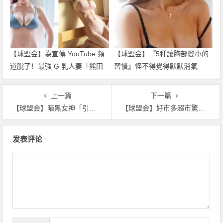
【球盟会】為宣傳 YouTube 頻
【球盟会】『5種讓胸部變小的
道脫了！最強 G 乳人妻「熊田
習慣』怪不得覺得默默消氣
曜子」解放豪乳…看不出竟 38
惹！？
歲了
上一篇
下一篇
【球盟会】暗黑女神「引戰起手式」超受用 蜜桃臀翹高高「噴發色氣」後勁強
【球盟会】好市多超市驚見「翹臀正妹」！絕美蜜桃臀渾圓飽滿 轉過身還有美乳！
文
发表评论
章
导
航