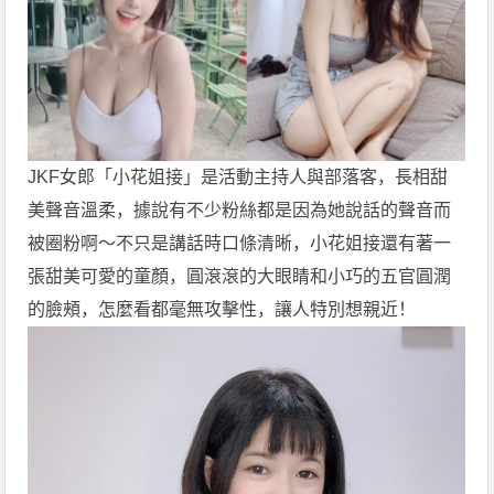
JKF女郎「小花姐接」是活動主持人與部落客，長相甜
美聲音溫柔，據說有不少粉絲都是因為她說話的聲音而
被圈粉啊～不只是講話時口條清晰，小花姐接還有著一
張甜美可愛的童顏，圓滾滾的大眼睛和小巧的五官圓潤
的臉頰，怎麼看都毫無攻擊性，讓人特別想親近！