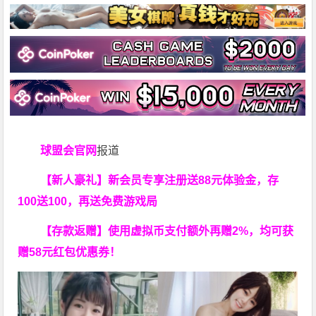
球盟会官网
报道
【新人豪礼】新会员专享注册送88元体验金，存
100送100，再送免费游戏局
【存款返赠】使用虚拟币支付额外再赠2%，均可获
赠58元红包优惠券！