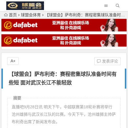
首页
球盟会体育
【球盟会】萨布利奇：赛程密集球队准备时间有些短 面对武汉长江不能轻敌
A+
发表评论
【球盟会】萨布利奇：赛程密集球队准备时间有
些短 面对武汉长江不能轻敌
摘要
直播吧9月28日讯 明天下午，中超联赛第18轮补赛将举行
沧州雄狮与武汉长江队的比赛。今天下午，沧州雄狮主帅萨
布利奇出席了新闻发布会。