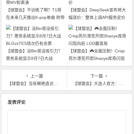
【球盟会】不训练了啊？T1将
【球盟会】DeepSeek宣布将大
在未来几天推出K-pop单曲 附带
幅涨价：整体上调API服务定价
MV和表演
【球盟会】没Bin哥没吸引力？
【球盟会】🎮全面压制！Crisp
票务系统显示8月7日大战
芮尔漂亮开团Shaoye库奇闪现
BLGvsTES场次仍有余票
向前 LGD赢首局
上一篇
下一篇
【球盟会】当张琳艳造访苏黎世中国园❤️
【球盟会】大连人官方：林良铭回归一线队训练，就合同问题初步达成一致
文
发表评论
章
导
航