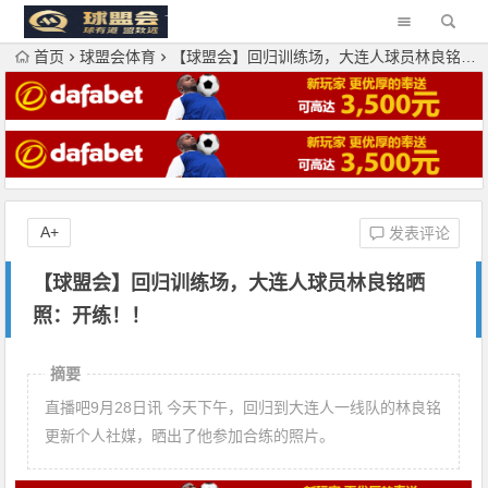
首页
球盟会体育
【球盟会】回归训练场，大连人球员林良铭晒照：开练！！
A+
发表评论
【球盟会】回归训练场，大连人球员林良铭晒
照：开练！！
摘要
直播吧9月28日讯 今天下午，回归到大连人一线队的林良铭
更新个人社媒，晒出了他参加合练的照片。