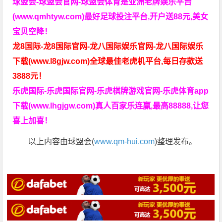
球盟会-球盟会官网-球盟会体育是亚洲老牌娱乐平台
(www.qmhtyw.com)最好足球投注平台,开户送88元,美女
宝贝空降！
龙8国际-龙8国际官网-龙八国际娱乐官网-龙八国际娱乐
下载(www.l8gjw.com)全球最佳老虎机平台,每日存款送
3888元！
乐虎国际-乐虎国际官网-乐虎棋牌游戏官网-乐虎体育app
下载(www.lhgjgw.com)真人百家乐连赢,最高88888,让您
喜上加喜！
以上内容由球盟会(
www.qm-hui.com
)整理发布。