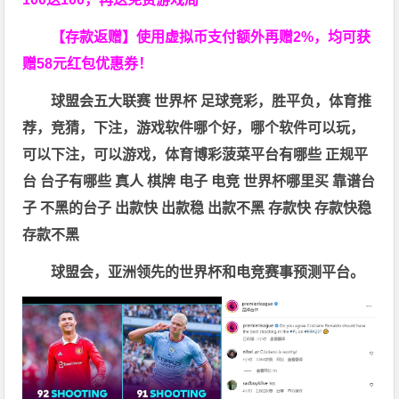
【存款返赠】使用虚拟币支付额外再赠2%，均可获
赠58元红包优惠券！
球盟会五大联赛 世界杯 足球竞彩，胜平负，体育推
荐，竞猜，下注，游戏软件哪个好，哪个软件可以玩，
可以下注，可以游戏，体育博彩菠菜平台有哪些 正规平
台 台子有哪些 真人 棋牌 电子 电竞 世界杯哪里买 靠谱台
子 不黑的台子 出款快 出款稳 出款不黑 存款快 存款快稳
存款不黑
球盟会，亚洲领先的世界杯和电竞赛事预测平台。