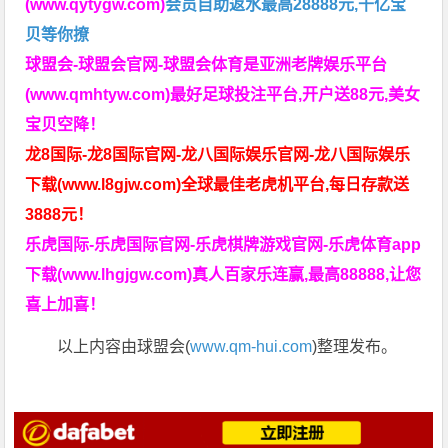
(www.qytygw.com)
会员自助返水最高28888元,千亿宝
贝等你撩
球盟会-球盟会官网-球盟会体育是亚洲老牌娱乐平台
(www.qmhtyw.com)最好足球投注平台,开户送88元,美女
宝贝空降！
龙8国际-龙8国际官网-龙八国际娱乐官网-龙八国际娱乐
下载(www.l8gjw.com)全球最佳老虎机平台,每日存款送
3888元！
乐虎国际-乐虎国际官网-乐虎棋牌游戏官网-乐虎体育app
下载(www.lhgjgw.com)真人百家乐连赢,最高88888,让您
喜上加喜！
以上内容由球盟会(
www.qm-hui.com
)整理发布。