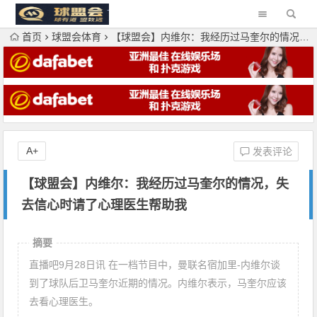
首页
球盟会体育
【球盟会】内维尔：我经历过马奎尔的情况，失去信心时请了心理医生帮助我
A+
发表评论
【球盟会】内维尔：我经历过马奎尔的情况，失
去信心时请了心理医生帮助我
摘要
直播吧9月28日讯 在一档节目中，曼联名宿加里-内维尔谈
到了球队后卫马奎尔近期的情况。内维尔表示，马奎尔应该
去看心理医生。