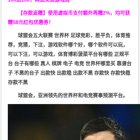
【存款返赠】使用虚拟币支付额外再赠2%，均可获
赠58元红包优惠券！
球盟会五大联赛 世界杯 足球竞彩，胜平负，体育推
荐，竞猜，下注，游戏软件哪个好，哪个软件可以玩，
可以下注，可以游戏，体育博彩菠菜平台有哪些 正规平
台 台子有哪些 真人 棋牌 电子 电竞 世界杯哪里买 靠谱台
子 不黑的台子 出款快 出款稳 出款不黑 存款快 存款快稳
存款不黑
球盟会，亚洲领先的世界杯和电竞赛事预测平台。