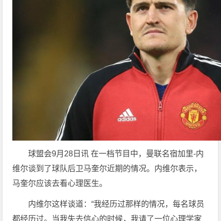
球盟会9月28日讯 在一档节目中，曼联名宿加里-内
维尔谈到了球队后卫马奎尔近期的情况。内维尔表示，
马奎尔应该去看心理医生。
内维尔这样谈道：“我经历过那样的情况，每名球员
都经历过。当我失去信心的时候，我请了一位心理学家