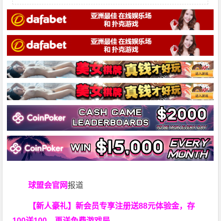
球盟会官网
报道
【新人豪礼】新会员专享注册送88元体验金，存
100送100，再送免费游戏局