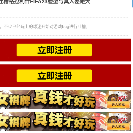
槽格拉利什FIFA23脸型与真人差距大
发售，不少已经玩上的球迷开始对游戏bug进行吐槽。