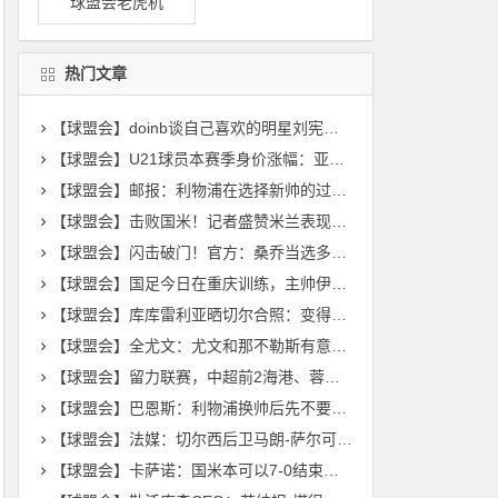
球盟会老虎机
热门文章
【球盟会】doinb谈自己喜欢的明星刘宪华：妈呀阿乐有跟他的合照
【球盟会】U21球员本赛季身价涨幅：亚马尔+1.1亿欧居首，杜埃+6000万欧第二
【球盟会】邮报：利物浦在选择新帅的过程中，数据分析将发挥关键作用
【球盟会】击败国米！记者盛赞米兰表现：赢下德比而且赢得如此漂亮
【球盟会】闪击破门！官方：桑乔当选多特2-0埃因霍温全场最佳球员
【球盟会】国足今日在重庆训练，主帅伊万神情轻松，与身旁助教有说有笑
【球盟会】库库雷利亚晒切尔合照：变得越来越好，一步一步来?
【球盟会】全尤文：尤文和那不勒斯有意引进塞巴略斯，但皇马拒绝在一月出售
【球盟会】留力联赛，中超前2海港、蓉城亚冠均轮换0-2输球，两队合计2射正
【球盟会】巴恩斯：利物浦换帅后先不要看成绩，关键是表现出稳定性和凝聚力
【球盟会】法媒：切尔西后卫马朗-萨尔可能重返法甲，加盟朗斯
【球盟会】卡萨诺：国米本可以7-0结束比赛 想看到他们在欧冠淘汰赛的表现