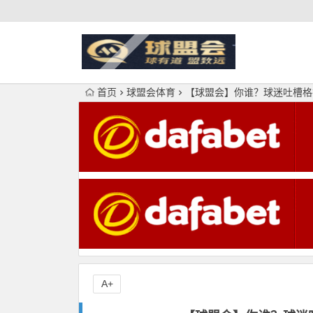
首页
球盟会体育
【球盟会】你谁？球迷吐槽格拉
A+