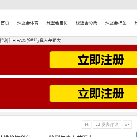
首页
球盟会体育
球盟会宝贝
球盟会彩票
球盟会捕鱼
利什FIFA23脸型与真人差距大
发表评论