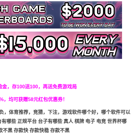
金，存100送100，再送免费游戏局
%，均可获赠58元红包优惠券！
平负，体育推荐，竞猜，下注，游戏软件哪个好，哪个软件可以
哪些 正规平台 台子有哪些 真人 棋牌 电子 电竞 世界杯哪
款不黑 存款快 存款快稳 存款不黑