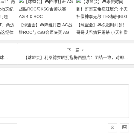
T：两边
【球盟会】🎮降维打击 AG战
【球盟会】🎮杀戮时间到！
g这纪律
胜ROC与KSG会师决赛 AG
哥哥艾希疯狂屠杀 小天神僧
题
4-0 ROC
神拳无敌 TES横扫BLG
下一篇
2球
【球盟会】利桑德罗晒拥抱梅西照片：团结一致，对即将到来的一切充满憧憬