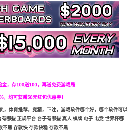
金，存100送100，再送免费游戏局
%，均可获赠58元红包优惠券！
平负，体育推荐，竞猜，下注，游戏软件哪个好，哪个软件可以
哪些 正规平台 台子有哪些 真人 棋牌 电子 电竞 世界杯哪
款不黑 存款快 存款快稳 存款不黑