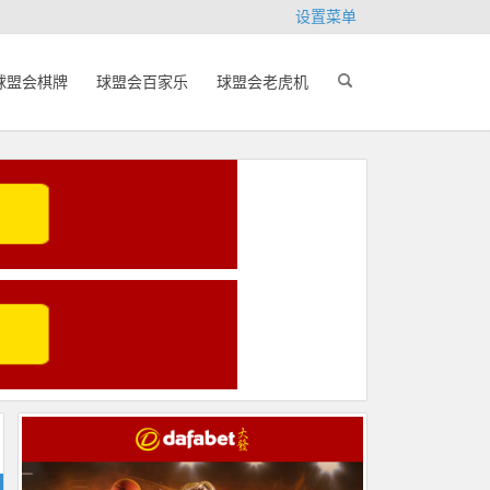
设置菜单
球盟会棋牌
球盟会百家乐
球盟会老虎机