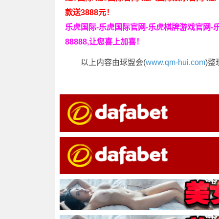
款送3888元！
乐虎国际-乐虎国际官网-乐虎棋牌游戏官网-乐虎体
88888,让您喜上加喜！
以上内容由球盟会(
www.qm-hui.com
)