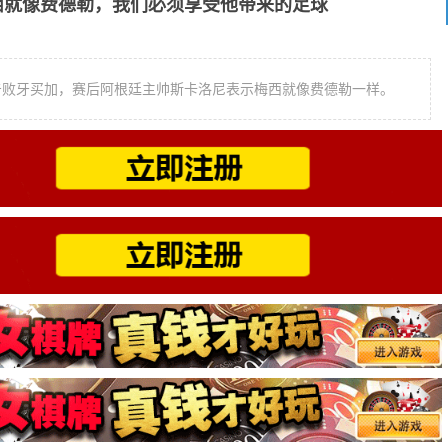
西就像费德勒，我们必须享受他带来的足球
-0击败牙买加，赛后阿根廷主帅斯卡洛尼表示梅西就像费德勒一样。