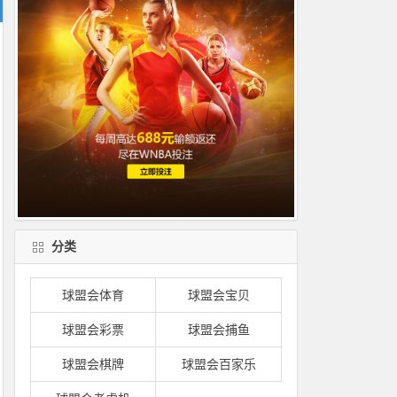
分类
球盟会体育
球盟会宝贝
球盟会彩票
球盟会捕鱼
球盟会棋牌
球盟会百家乐