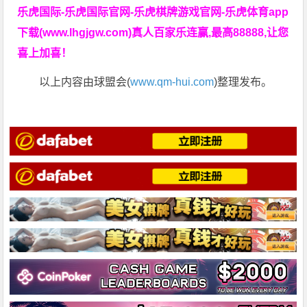
乐虎国际-乐虎国际官网-乐虎棋牌游戏官网-乐虎体育app
下载(www.lhgjgw.com)真人百家乐连赢,最高88888,让您
喜上加喜！
以上内容由球盟会(
www.qm-hui.com
)整理发布。