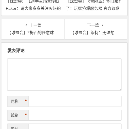
【球盟会】T1选手主场宣传照
【球盟会】《冒险岛》怀旧服炸
Faker：请大家多多关注火热的
了！玩家挤爆服务器 官方致歉
T1 Home Ground！
上一篇
下一篇
【球盟会】?️梅西的任意球再发一遍你们没意见吧？
【球盟会】蒂特：无法想象在内马尔身上发生的事情，这可能让球员无缘世界杯
文
发表评论
章
导
航
*
昵称
*
邮箱
网址