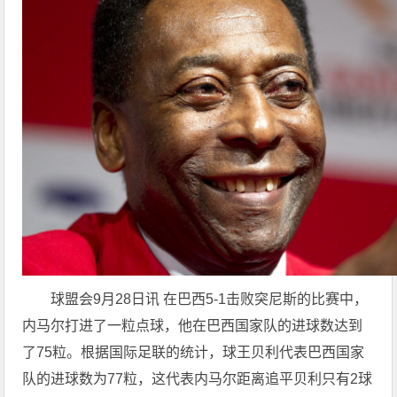
球盟会9月28日讯 在巴西5-1击败突尼斯的比赛中，
内马尔打进了一粒点球，他在巴西国家队的进球数达到
了75粒。根据国际足联的统计，球王贝利代表巴西国家
队的进球数为77粒，这代表内马尔距离追平贝利只有2球