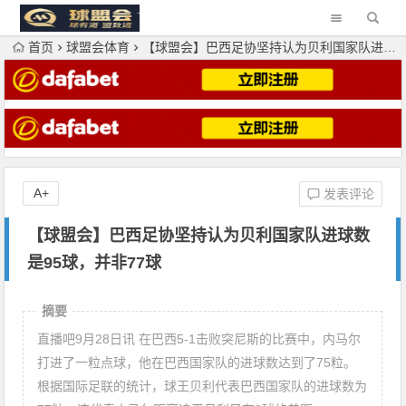
首页
球盟会体育
【球盟会】巴西足协坚持认为贝利国家队进球数是95球，并非77球
A+
发表评论
【球盟会】巴西足协坚持认为贝利国家队进球数
是95球，并非77球
摘要
直播吧9月28日讯 在巴西5-1击败突尼斯的比赛中，内马尔
打进了一粒点球，他在巴西国家队的进球数达到了75粒。
根据国际足联的统计，球王贝利代表巴西国家队的进球数为